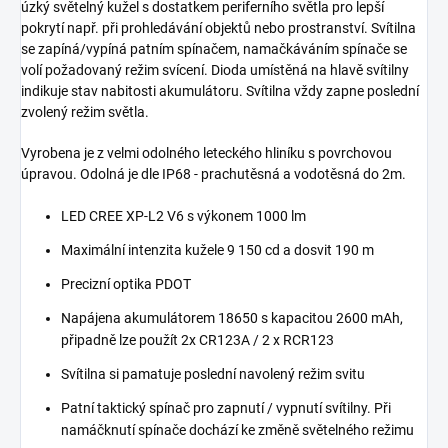
úzký světelný kužel s dostatkem periferního světla pro lepší
pokrytí např. při prohledávání objektů nebo prostranství. Svítilna
se zapíná/vypíná patním spínačem, namačkáváním spínače se
volí požadovaný režim svícení. Dioda umístěná na hlavě svítilny
indikuje stav nabitosti akumulátoru. Svítilna vždy zapne poslední
zvolený režim světla.
Vyrobena je z velmi odolného leteckého hliníku s povrchovou
úpravou. Odolná je dle IP68 - prachutěsná a vodotěsná do 2m.
LED CREE XP-L2 V6 s výkonem 1000 lm
Maximální intenzita kužele 9 150 cd a dosvit 190 m
Precizní optika PDOT
Napájena akumulátorem 18650 s kapacitou 2600 mAh,
připadně lze použít 2x CR123A / 2 x RCR123
Svítilna si pamatuje poslední navolený režim svitu
Patní taktický spínač pro zapnutí / vypnutí svítilny. Při
namáčknutí spínače dochází ke změně světelného režimu