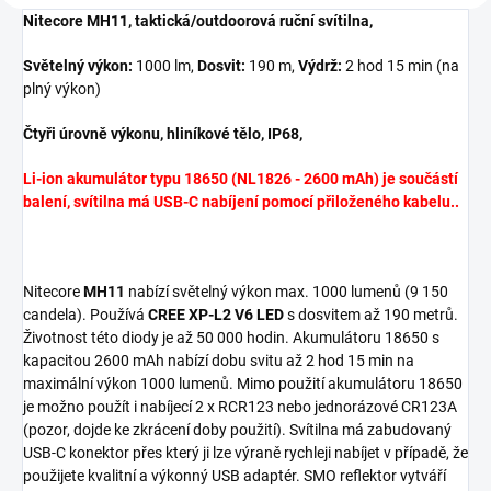
Nitecore MH11, taktická/outdoorová ruční svítilna,
Světelný výkon:
1000 lm,
Dosvit:
190 m,
Výdrž:
2 hod 15 min (na
plný výkon)
Čtyři úrovně výkonu, hliníkové tělo, IP68,
Li-ion akumulátor typu 18650 (NL1826 - 2600 mAh) je součástí
balení, svítilna má USB-C nabíjení pomocí přiloženého kabelu..
Nitecore
MH11
nabízí světelný výkon max. 1000 lumenů (9 150
candela). Používá
CREE XP-L2 V6 LED
s dosvitem až 190 metrů.
Životnost této diody je až 50 000 hodin. Akumulátoru 18650 s
kapacitou 2600 mAh nabízí dobu svitu až 2 hod 15 min na
maximální výkon 1000 lumenů. Mimo použití akumulátoru 18650
je možno použít i nabíjecí 2 x RCR123 nebo jednorázové CR123A
(pozor, dojde ke zkrácení doby použití). Svítilna má zabudovaný
USB-C konektor přes který ji lze výraně rychleji nabíjet v případě, že
použijete kvalitní a výkonný USB adaptér. SMO reflektor vytváří