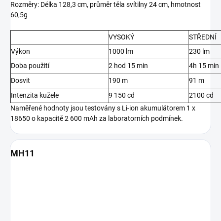
Rozměry: Délka 128,3 cm, průměr těla svítilny 24 cm, hmotnost
60,5g
VYSOKÝ
STŘEDNÍ
Výkon
1000 lm
230 lm
Doba použití
2 hod 15 min
4h 15 min
Dosvit
190 m
91 m
Intenzita kužele
9 150 cd
2100 cd
Naměřené hodnoty jsou testovány s Li-ion akumulátorem 1 x
18650 o kapacitě 2 600 mAh za laboratorních podmínek.
MH11