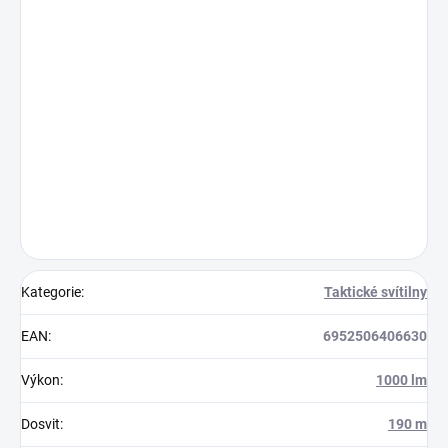
Kategorie
:
Taktické svítilny
EAN
:
6952506406630
Výkon
:
1000 lm
Dosvit
:
190 m