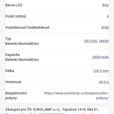
Barva LED
:
Bílá
Počet režimů
:
4
Vodotěsnost/Voděodolnost
:
IP68
Typ
CR123A
,
18650
Baterie/Akumulátoru
:
Kapacita
2600 mAh
Baterie/Akumulátoru
:
Délka
:
128,3 mm
Hmotnost
:
60,5 g
Bezpečnostní
https://www.eurolamp.cz/bezpecnostni-
pokyny
:
pokyny/
Zástupce pro ČR: EUROLAMP s.r.o., Topolová 1418, 684 01,