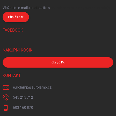
Vložením e-mailu souhlasíte s
podmínkami ochrany osobních údajů
Přihlásit se
FACEBOOK
NÁKUPNÍ KOŠÍK
0
ks /
0 Kč
KONTAKT
eurolamp
@
eurolamp.cz
545 215 712
603 160 870