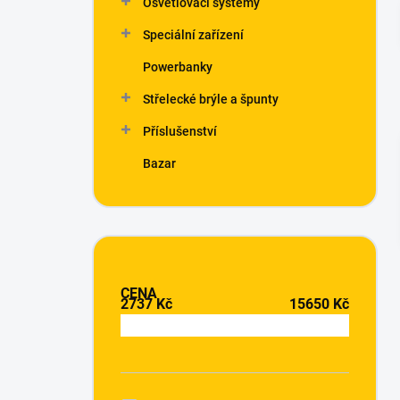
Osvětlovací systémy
í
p
Speciální zařízení
a
n
Powerbanky
e
Střelecké brýle a špunty
l
Příslušenství
Bazar
CENA
2737
Kč
15650
Kč