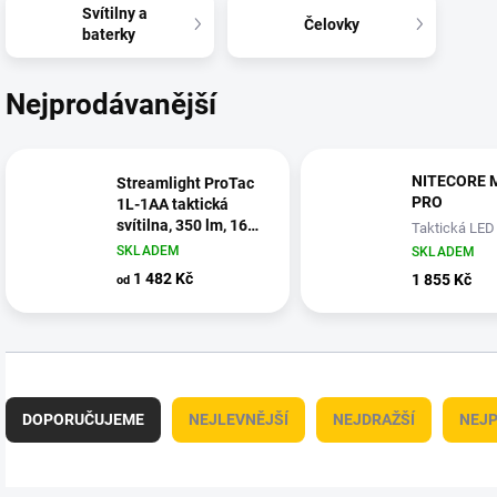
Svítilny a
Čelovky
baterky
Nejprodávanější
NITECORE 
Streamlight ProTac
PRO
1L-1AA taktická
svítilna, 350 lm, 160
Taktická LED 
m
1800lm, 1x18
SKLADEM
SKLADEM
3600mAh, US
1 482 Kč
1 855 Kč
od
Ř
a
DOPORUČUJEME
NEJLEVNĚJŠÍ
NEJDRAŽŠÍ
NEJP
z
e
n