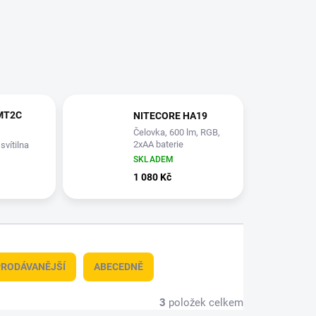
MT2C
NITECORE HA19
Čelovka, 600 lm, RGB,
2xAA baterie
svítilna
650,
SKLADEM
B-C
1 080 Kč
RODÁVANĚJŠÍ
ABECEDNĚ
3
položek celkem