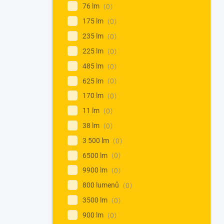
76 lm
0
175 lm
0
235 lm
0
225 lm
0
485 lm
0
625 lm
0
170 lm
0
11 lm
0
38 lm
0
3 500 lm
0
6500 lm
0
9900 lm
0
800 lumenů
0
3500 lm
0
900 lm
0