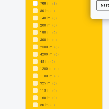
700 lm
1
Nast
80 lm
0
140 lm
0
200 lm
0
180 lm
0
300 lm
0
2500 lm
0
4200 lm
0
45 lm
0
1200 lm
0
1100 lm
0
325 lm
0
115 lm
0
160 lm
0
50 lm
0