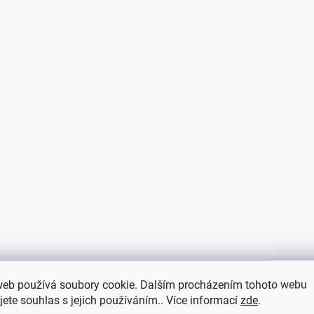
p
i
s
u
web používá soubory cookie. Dalším procházením tohoto webu
jete souhlas s jejich používáním.. Více informací
zde
.