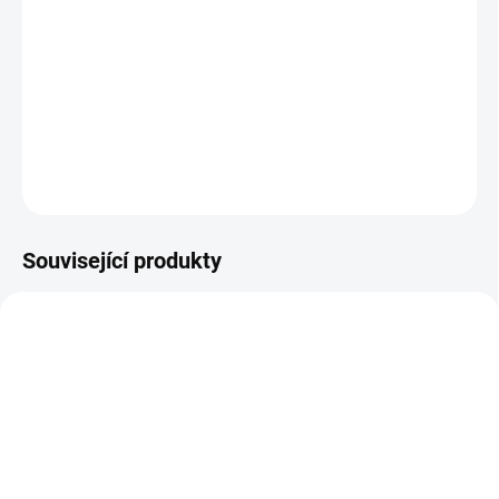
13.8.2026
−
+
Přidat do košíku
DETAILNÍ INFORMACE
ZEPTAT SE
HLÍDAT
Související produkty