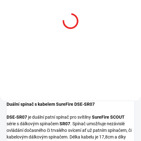
NA DOTAZ
SUREFIRE M640DF
SCOUT PRO
zbraňová svítilna LED 1500
lm, 18650 nebo 2x CR123A
13 511 Kč
od
od 11 166,12 Kč bez DPH
Detail
Duální spínač s
kabelem SureFire DSE-SR07
DSE-SR07
je duální patní spínač pro svítilny
SureFire SCOUT
série s dálkovým spínačem
SR07
. Spínač umožňuje nezávislé
ovládání dočasného či trvalého svícení ať už patním spínačem, či
kabelovým dálkovým spínačem. Délka kabelu je 17,8cm a díky