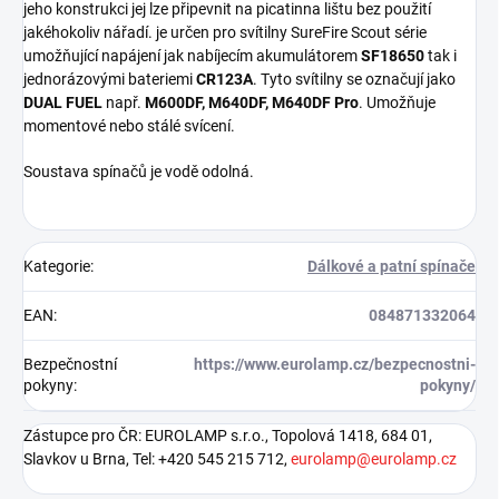
jeho konstrukci jej lze připevnit na picatinna lištu bez použití
jakéhokoliv nářadí. je určen pro svítilny SureFire Scout série
umožňující napájení jak nabíjecím akumulátorem
SF18650
tak i
jednorázovými bateriemi
CR123A
. Tyto svítilny se označují jako
DUAL FUEL
např.
M600DF, M640DF, M640DF Pro
. Umožňuje
momentové nebo stálé svícení.
Soustava spínačů je vodě odolná.
Kategorie
:
Dálkové a patní spínače
EAN
:
084871332064
Bezpečnostní
https://www.eurolamp.cz/bezpecnostni-
pokyny
:
pokyny/
Zástupce pro ČR: EUROLAMP s.r.o., Topolová 1418, 684 01,
Slavkov u Brna, Tel: +420 545 215 712,
eurolamp@eurolamp.cz