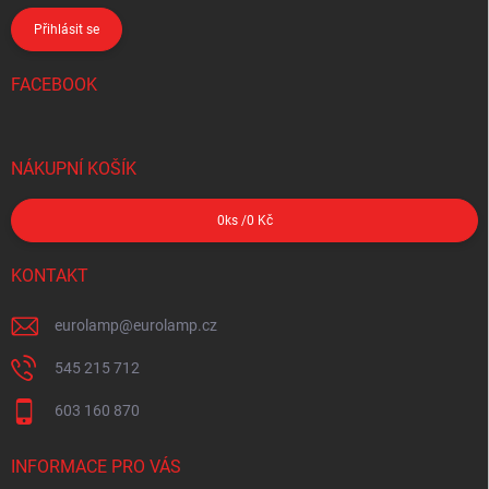
Přihlásit se
FACEBOOK
NÁKUPNÍ KOŠÍK
0
ks /
0 Kč
KONTAKT
eurolamp
@
eurolamp.cz
545 215 712
603 160 870
INFORMACE PRO VÁS