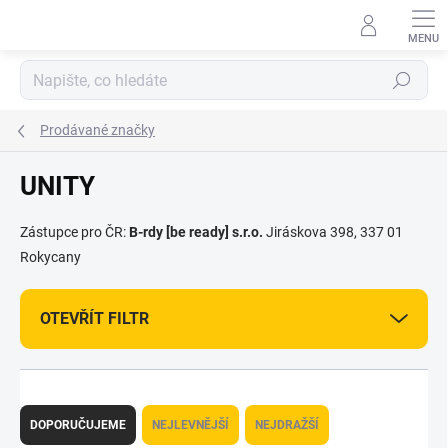
Přejít
na
obsah
Hledat
Prodávané značky
UNITY
Zástupce pro ČR:
B-rdy [be ready] s.r.o.
Jiráskova 398, 337 01
Rokycany
OTEVŘÍT FILTR
Ř
a
DOPORUČUJEME
NEJLEVNĚJŠÍ
NEJDRAŽŠÍ
z