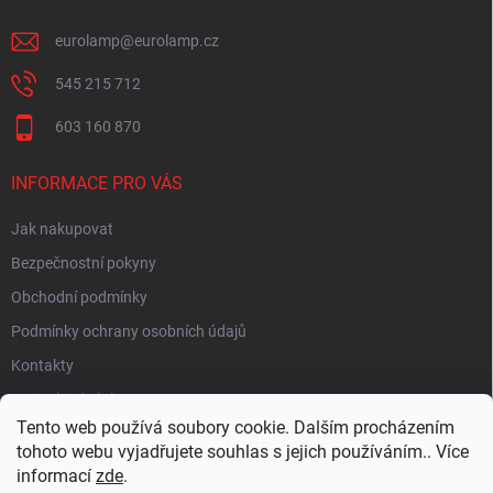
eurolamp
@
eurolamp.cz
545 215 712
603 160 870
INFORMACE PRO VÁS
Jak nakupovat
Bezpečnostní pokyny
Obchodní podmínky
Podmínky ochrany osobních údajů
Kontakty
Moje objednávka
Tento web používá soubory cookie. Dalším procházením
tohoto webu vyjadřujete souhlas s jejich používáním.. Více
informací
zde
.