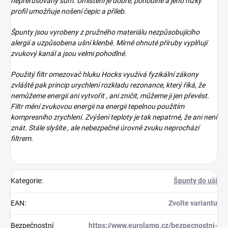
nepřerušovaný šum. Umístění je dobré, pohodlné a jeho nízký
profil umožňuje nošení čepic a přileb.
Špunty jsou vyrobeny z pružného materiálu nezpůsobujícího
alergii a uzpůsobena ušní klenbě. Mírně ohnuté příruby vyplňují
zvukový kanál a jsou velmi pohodlné.
Použitý filtr omezovač hluku Hocks využívá fyzikální zákony
zvláště pak princip urychlení rozkladu rezonance, který říká, že
nemůžeme energii ani vytvořit , ani zničit, můžeme ji jen převést.
Filtr mění zvukovou energii na energii tepelnou použitím
kompresního zrychlení. Zvýšení teploty je tak nepatrné, že ani není
znát. Stále slyšíte , ale nebezpečné úrovně zvuku neprochází
filtrem.
Kategorie
:
Špunty do uší
EAN
:
Zvolte variantu
Bezpečnostní
https://www.eurolamp.cz/bezpecnostni-