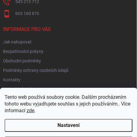
545 215 712
603 160 870
INFORMACE PRO VÁS
Jak nakupovat
Bezpečnostní pokyny
Obchodní podmínky
Podmínky ochrany osobních údajů
Kontakty
Moje objednávka
Tento web používá soubory cookie. Dalším procházením
tohoto webu vyjadřujete souhlas s jejich používáním.. Více
informací
zde
.
HEUREKA
Nastavení