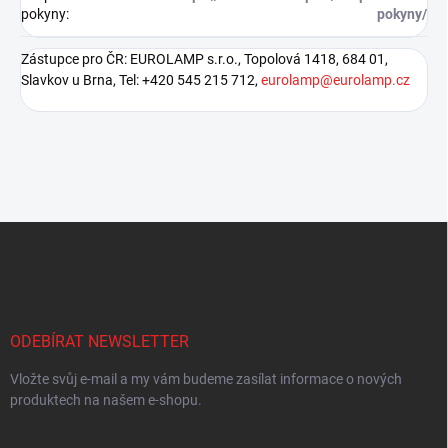
pokyny
:
pokyny/
Zástupce pro ČR: EUROLAMP s.r.o., Topolová 1418, 684 01,
Slavkov u Brna, Tel: +420 545 215 712,
eurolamp@eurolamp.cz
Z
á
p
a
t
í
ODEBÍRAT NEWSLETTER
Vložte svůj e-mail a my vám budeme zasílat informace o nových
produktech na našem e-shopu.