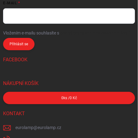
E-MAIL
Vložením e-mailu souhlasíte s
podmínkami ochrany osobních údajů
Přihlásit se
FACEBOOK
NÁKUPNÍ KOŠÍK
0
ks /
0 Kč
KONTAKT
eurolamp
@
eurolamp.cz