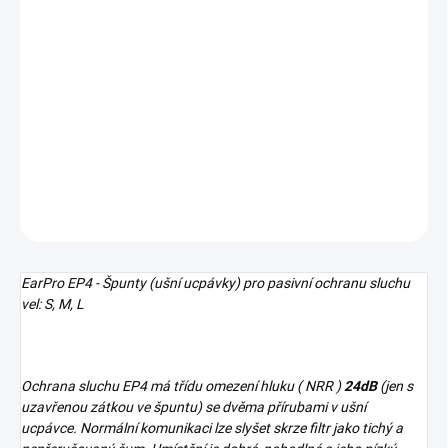
VELIKOST
MŮŽEME DORUČIT DO:
ZVOLTE VARIANTU
−
+
Přidat do košíku
DETAILNÍ INFORMACE
ZEPTAT SE
HLÍDAT
EarPro EP4 - Špunty (ušní ucpávky) pro pasivní ochranu sluchu
vel: S, M, L
Ochrana sluchu EP4 má třídu omezení hluku ( NRR )
24dB
(jen s
uzavřenou zátkou ve špuntu) se dvěma přírubami v ušní
ucpávce. Normální komunikaci lze slyšet skrze filtr jako tichý a