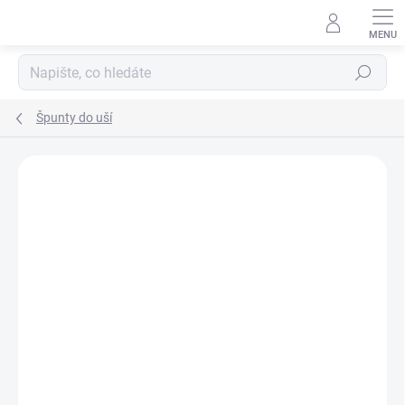
Přejít
na
obsah
Hledat
Špunty do uší
ZNAČKA:
SUREFIRE