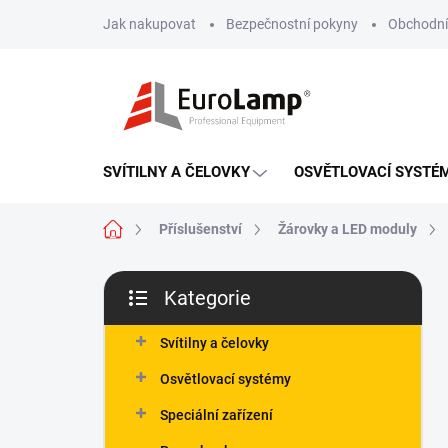
Přejít
Jak nakupovat
Bezpečnostní pokyny
Obchodní
na
obsah
SVÍTILNY A ČELOVKY
OSVĚTLOVACÍ SYSTÉ
Domů
Příslušenství
Žárovky a LED moduly
P
Kategorie
o
Přeskočit
s
kategorie
t
Svítilny a čelovky
r
Osvětlovací systémy
a
n
Speciální zařízení
n