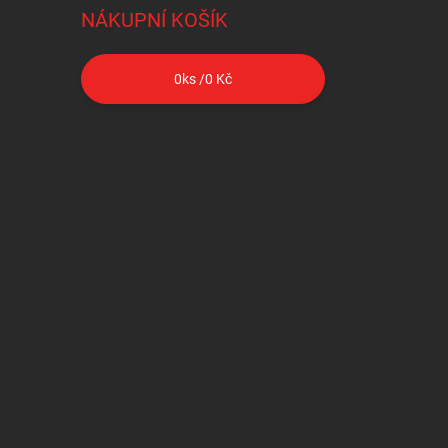
NÁKUPNÍ KOŠÍK
0
ks /
0 Kč