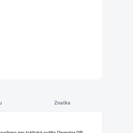
8.2026
−
+
Přidat do košíku
ILNÍ INFORMACE
ZEPTAT SE
HLÍDAT
u
Značka
avržena pro taktické světlo Operator OP-