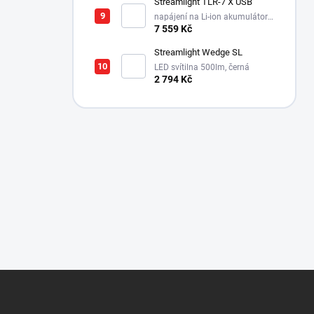
Streamlight TLR-7 X USB
napájení na Li-ion akumulátor,
725 lm / 550 lm
7 559 Kč
Streamlight Wedge SL
LED svítilna 500lm, černá
2 794 Kč
Z
á
p