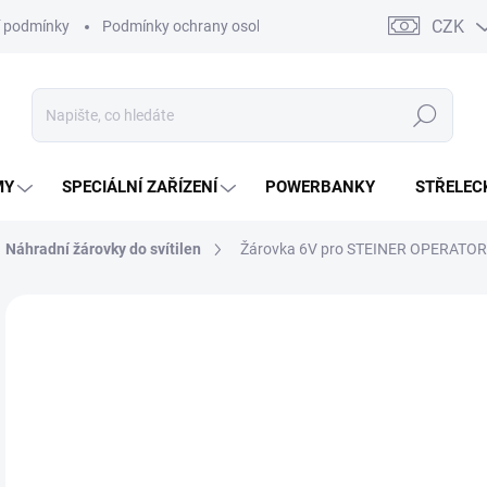
CZK
 podmínky
Podmínky ochrany osobních údajů
Kontakty
Moj
Hledat
MY
SPECIÁLNÍ ZAŘÍZENÍ
POWERBANKY
STŘELEC
Náhradní žárovky do svítilen
Žárovka 6V pro STEINER OPERATOR
ZNAČKA:
STEINER
1 
850
Měr
SK
cena
MŮŽ
DO: