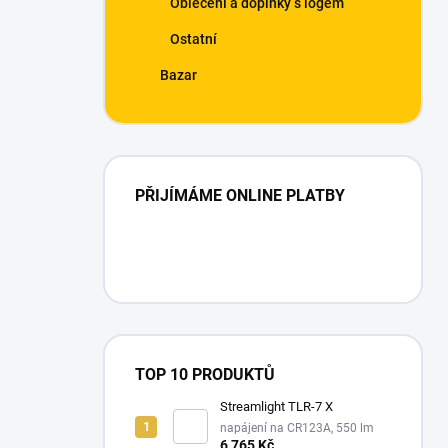
Oblečení a doplňky s logem
Ostatní
Bazar
PŘIJÍMÁME ONLINE PLATBY
TOP 10 PRODUKTŮ
Streamlight TLR-7 X
napájení na CR123A, 550 lm
6 765 Kč