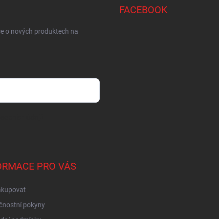
FACEBOOK
ce o nových produktech na
sobních údajů
ORMACE PRO VÁS
akupovat
čnostní pokyny