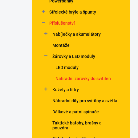
Powerbanky
í
p
Střelecké brýle a špunty
a
n
Příslušenství
e
Nabíječky a akumulátory
l
Montáže
Žárovky a LED moduly
LED moduly
Náhradní žárovky do svítilen
Kužely a filtry
Náhradní díly pro svítilny a světla
Dálkové a patní spínače
Taktické batohy, brašny a
pouzdra