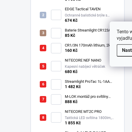
EDGE Tactical TAVEN
Ochranné balistické brýle s
technologií VaporShield
674 Kč
Baterie Streamlight CR123A
Tento 
3V - Lithiová
85 Kč
vyjadřu
CR1/3N 170mAh lithium, 2ks v
Nast
balení
160 Kč
NITECORE NEF NANO
Kapesní nabíjecí větráček
680 Kč
Streamlight ProTac 1L-1AA
taktická svítilna, 350 lm, 160
1 482 Kč
m
M-LOK montáž pro svítilny
Streamlight Rail Mount
888 Kč
NITECORE MT2C PRO
Taktická LED svítilna 1800lm,
1x18650, 3600mAh, USB-C
1 855 Kč