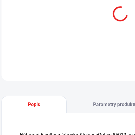
13.
DETA
Popis
Parametry produkt
Náhradní 6 voltová žárovka Steiner eOptics 85019 je n