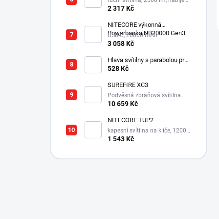
ruční svítilna, 2500 lm, nabíjecí
USB-C, integrovaný aku 1500
2 317 Kč
mAh, 280 m
NITECORE výkonná
Powerbanka NB20000 Gen3
USB-C, 20000 mAh
3 058 Kč
Hlava svítilny s parabolou pro
Survivor LED XPE
528 Kč
SUREFIRE XC3
Podvěsná zbraňová svítilna
550 lm s integrovanou montáží
10 659 Kč
NITECORE TUP2
kapesní svítilna na klíče, 1200
lm, 125 m
1 543 Kč