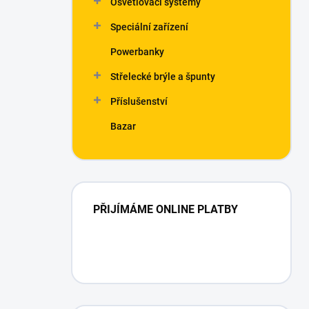
Osvětlovací systémy
í
p
Speciální zařízení
a
n
Powerbanky
e
Střelecké brýle a špunty
l
Příslušenství
Bazar
PŘIJÍMÁME ONLINE PLATBY