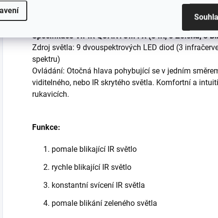
vypnuto
avení
Souhl
Specifikace VIPIR QUANTUM FX (3 IR, 3 Zelená, 3 Bí
Zdroj světla: 9 dvouspektrových LED diod (3 infračerve
spektru)
Ovládání: Otočná hlava pohybující se v jedním směr
viditelného, nebo IR skrytého světla. Komfortní a intuit
rukavicích.
Funkce:
pomale blikající IR světlo
rychle blikající IR světlo
konstantní svícení IR světla
pomale blikání zeleného světla