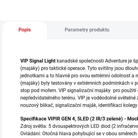
Popis
Parametry produktu
VIP Signal Light
kanadské společnosti Adventure je šp
(majáky) pro taktické operace. Tyto svítilny jsou dlo
jednotkami a to hlavně pro svou extrémní odolnost a m
(majáky) byly testovány v extrémních podmínkách v pou
stop pod mořem. VIP signalizační majáky pro použití
nepředvídatelného terénu. VIP je voděodolné světelné zař
nouzový blikač, signalizační maják, identifikaci kole
Specifikace VIPIR GEN 4, 5LED (2 IR/3 zelené) - Moc
Zdroj světla: 5 dvouspektrových LED diod (2 infračerve
Ovládání: Otočná hlava pohybující se v obou směrec