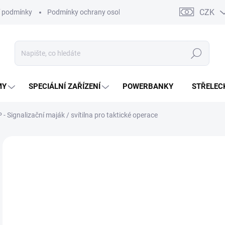
CZK
 podmínky
Podmínky ochrany osobních údajů
Kontakty
Moj
Hledat
MY
SPECIÁLNÍ ZAŘÍZENÍ
POWERBANKY
STŘELEC
Signalizační maják / svítilna pro taktické operace
ZNAČKA:
ADVENTURE LIGHTS
o
od
Měr
ZVO
cena
TYP