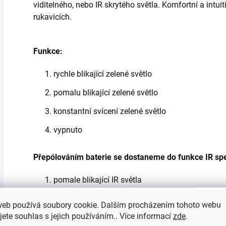
viditelného, nebo IR skrytého světla. Komfortní a intuit
rukavicích.
Funkce:
rychle blikající zelené světlo
pomalu blikající zelené světlo
konstantní svícení zelené světlo
vypnuto
Přepólováním baterie se dostaneme do funkce IR spe
pomale blikající IR světla
rychle blikající IR světlo
web používá soubory cookie. Dalším procházením tohoto webu
jete souhlas s jejich používáním.. Více informací
zde
.
stálý svit IR světla