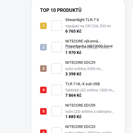
TOP 10 PRODUKTŮ
Streamlight TLR-7 X
napájení na CR123A, 550 lm
6 765 Kč
NITECORE výkonná
Powerbanka NB10000 Gen4
USB-C, až 3A výstup, 10000
mAh
1 970 Kč
NITECORE EDC29
ruční svítilna, 6500 lm,
integrovaný aku 2500 mAh
3 398 Kč
TLR-7 HL-X sub USB
Taktická LED svítilna 1000 lm,
1xSL-B9 nabíjecí aku.
7 864 Kč
NITECORE EDC09
ruční LED svítilna s náklopnou
hlavou, 3 odstíny bílé,
1 885 Kč
integrovaný aku 1100 mAh
NITECORE EDC23