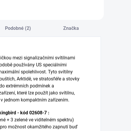
Podobné (2)
Značka
ičkou mezi signalizačními svítilnami
uhodobě používány US speciálními
aximální spolehlivost. Tyto svítilny
štích, Arktidě, ve stratosféře a stovky
 do extrémních podmínek a
ízení, které lze použít jako svítilnu,
gy v jednom kompaktním zařízením.
kingbird - kód 02608-7 :
né + 3 zelené ve viditelném spektru)
h pro možnost okamžitého zapnutí buď