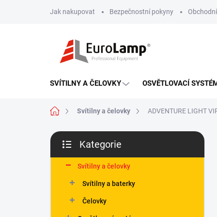
Přejít
Jak nakupovat
Bezpečnostní pokyny
Obchodní
na
obsah
SVÍTILNY A ČELOVKY
OSVĚTLOVACÍ SYSTÉ
Domů
Svítilny a čelovky
ADVENTURE LIGHT VIP - 
P
Kategorie
o
Přeskočit
s
kategorie
t
Svítilny a čelovky
r
Svítilny a baterky
a
n
Čelovky
n