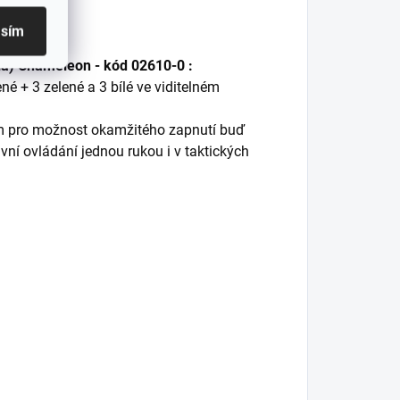
asím
lá) Chameleon - kód 02610-0 :
né + 3 zelené a 3 bílé ve viditelném
em pro možnost okamžitého zapnutí buď
ivní ovládání jednou rukou i v taktických