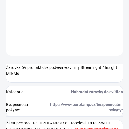
11.8.2026
−
+
Přidat do košíku
DETAILNÍ INFORMACE
ZEPTAT SE
HLÍDAT
Žárovka 6V pro taktické podvěsné svítilny Streamlight / Insight
M3/M6
Kategorie
:
Náhradní žárovky do svítilen
Bezpečnostní
https://www.eurolamp.cz/bezpecnostni-
pokyny
:
pokyny/
Zástupce pro ČR: EUROLAMP s.r.o., Topolová 1418, 684 01,