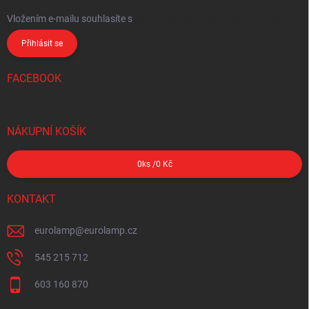
Vložením e-mailu souhlasíte s
podmínkami ochrany osobních údajů
Přihlásit se
FACEBOOK
NÁKUPNÍ KOŠÍK
0
ks /
0 Kč
KONTAKT
eurolamp
@
eurolamp.cz
545 215 712
603 160 870