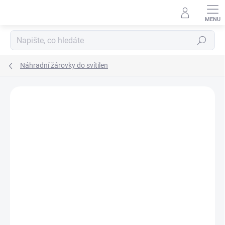
Přejít
na
obsah
Hledat
Náhradní žárovky do svítilen
ZNAČKA:
INSIGHT