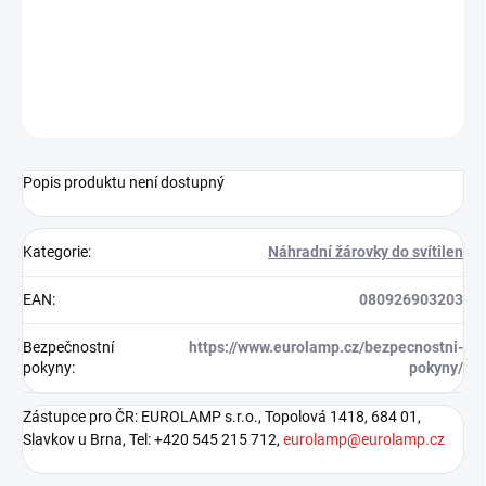
−
+
Přidat do košíku
ZEPTAT SE
HLÍDAT
Popis produktu není dostupný
Kategorie
:
Náhradní žárovky do svítilen
EAN
:
080926903203
Bezpečnostní
https://www.eurolamp.cz/bezpecnostni-
pokyny
:
pokyny/
Zástupce pro ČR: EUROLAMP s.r.o., Topolová 1418, 684 01,
Slavkov u Brna, Tel: +420 545 215 712,
eurolamp@eurolamp.cz