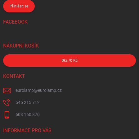
Přihlásit se
FACEBOOK
NÁKUPNÍ KOŠÍK
0
ks /
0 Kč
KONTAKT
eurolamp
@
eurolamp.cz
545 215 712
603 160 870
INFORMACE PRO VÁS