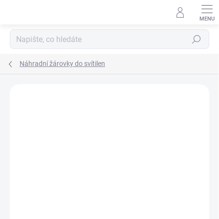
Přejít
na
obsah
Hledat
Náhradní žárovky do svítilen
ZNAČKA:
STREAMLIGHT