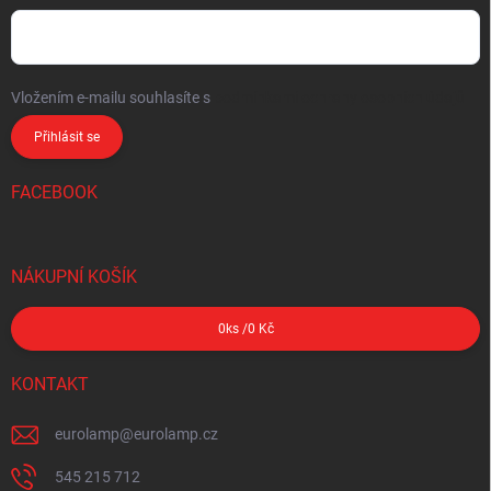
Vložením e-mailu souhlasíte s
podmínkami ochrany osobních údajů
Přihlásit se
FACEBOOK
NÁKUPNÍ KOŠÍK
0
ks /
0 Kč
KONTAKT
eurolamp
@
eurolamp.cz
545 215 712