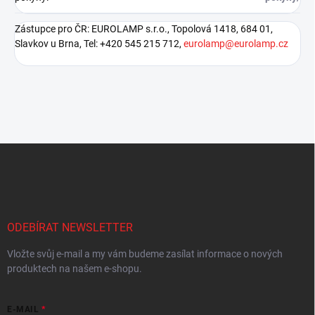
Zástupce pro ČR: EUROLAMP s.r.o., Topolová 1418, 684 01,
Slavkov u Brna, Tel: +420 545 215 712,
eurolamp@eurolamp.cz
Z
á
p
a
t
í
ODEBÍRAT NEWSLETTER
Vložte svůj e-mail a my vám budeme zasílat informace o nových
produktech na našem e-shopu.
E-MAIL