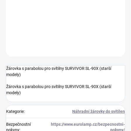
13.8.2026
−
+
Přidat do košíku
DETAILNÍ INFORMACE
ZEPTAT SE
HLÍDAT
Žárovka s parabolou pro svítilny SURVIVOR SL-90X (starší
modely)
Žárovka s parabolou pro svítilny SURVIVOR SL-90X (starší
modely)
Kategorie
:
Náhradní žárovky do svítilen
Bezpečnostní
https://www.eurolamp.cz/bezpecnostni-
pokyny
:
pokyny/