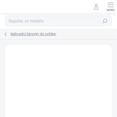
Přejít
na
obsah
Hledat
Náhradní žárovky do svítilen
ZNAČKA:
STREAMLIGHT