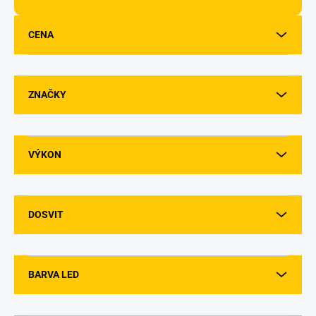
d
u
CENA
k
t
ů
ZNAČKY
VÝKON
DOSVIT
BARVA LED