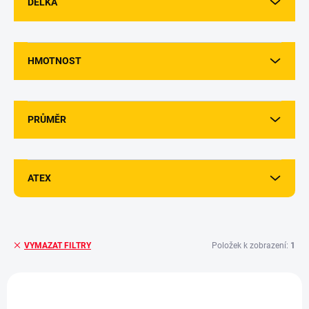
DÉLKA
HMOTNOST
PRŮMĚR
ATEX
Položek k zobrazení:
1
VYMAZAT FILTRY
V
ý
AKCE