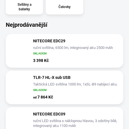
Svítilny a
Čelovky
baterky
Nejprodávanější
NITECORE EDC29
ruční svítilna, 6500 lm, integrovaný aku 2500 mAh
SKLADEM
3 398 Kč
TLR-7 HL-X sub USB
Taktická LED svítilna 1000 lm, 1xSL-B9 nabíjecí aku.
SKLADEM
7 864 Kč
od
NITECORE EDC09
ruční LED svítilna s náklopnou hlavou, 3 odstíny bílé,
integrovaný aku 1100 mAh