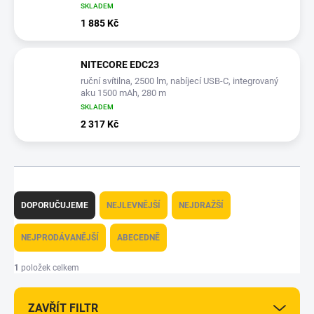
SKLADEM
1 885 Kč
NITECORE EDC23
ruční svítilna, 2500 lm, nabíjecí USB-C, integrovaný
aku 1500 mAh, 280 m
SKLADEM
2 317 Kč
Ř
a
DOPORUČUJEME
NEJLEVNĚJŠÍ
NEJDRAŽŠÍ
z
e
NEJPRODÁVANĚJŠÍ
ABECEDNĚ
n
í
1
položek celkem
p
r
ZAVŘÍT FILTR
o