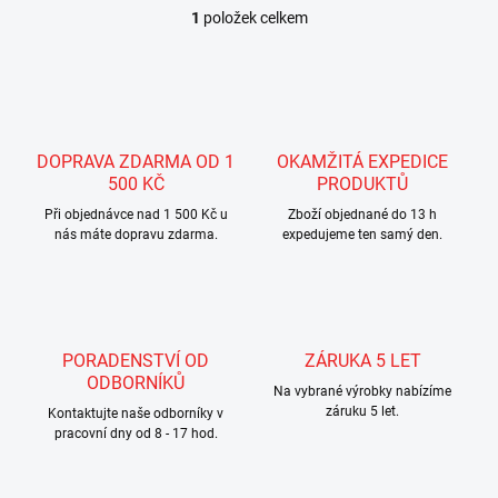
1
položek celkem
O
v
l
á
d
a
c
DOPRAVA ZDARMA OD 1
OKAMŽITÁ EXPEDICE
í
500 KČ
PRODUKTŮ
p
r
Při objednávce nad 1 500 Kč u
Zboží objednané do 13 h
nás máte dopravu zdarma.
v
expedujeme ten samý den.
k
y
v
ý
p
PORADENSTVÍ OD
ZÁRUKA 5 LET
i
ODBORNÍKŮ
s
Na vybrané výrobky nabízíme
u
záruku 5 let.
Kontaktujte naše odborníky v
pracovní dny od 8 - 17 hod.