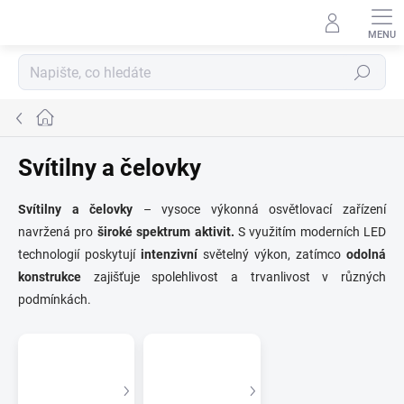
Přejít
na
obsah
Hledat
Domů
Svítilny a čelovky
Svítilny a čelovky
– vysoce výkonná osvětlovací zařízení
navržená pro
široké spektrum aktivit.
S využitím moderních LED
technologií poskytují
intenzivní
světelný výkon, zatímco
odolná
konstrukce
zajišťuje spolehlivost a trvanlivost v různých
podmínkách.