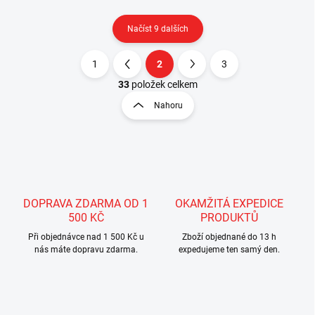
Načíst 9 dalších
1
2
3
O
S
v
t
33
položek celkem
l
r
Nahoru
á
á
d
n
a
k
c
o
í
p
v
r
á
v
DOPRAVA ZDARMA OD 1
OKAMŽITÁ EXPEDICE
n
k
500 KČ
PRODUKTŮ
í
y
Při objednávce nad 1 500 Kč u
Zboží objednané do 13 h
v
nás máte dopravu zdarma.
expedujeme ten samý den.
ý
p
i
s
u