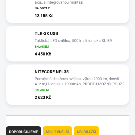
aku., s integrovanou montáží
NA DOTAZ
13 155 Kč
TLR-3X USB
Taktická LED svítilna, 500 lm, li-ion aku SL-B9
SKLADEM
4 450 Kč
NITECORE NPL35
Podvěsná zbraňová svítilna, výkon 2000 lm, dosvit
412 m,Li-ion aku. 1900mAh, PRODEJ MOŽNÝ POUZE
NA ÚZEMÍ ČR!!!
SKLADEM
2 623 Kč
Ř
a
DOPORUČUJEME
NEJLEVNĚJŠÍ
NEJDRAŽŠÍ