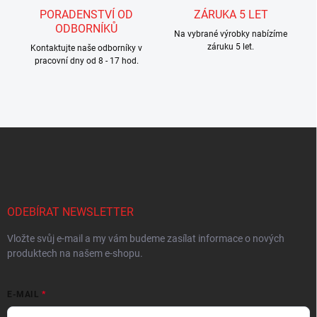
PORADENSTVÍ OD
ZÁRUKA 5 LET
ODBORNÍKŮ
Na vybrané výrobky nabízíme
záruku 5 let.
Kontaktujte naše odborníky v
pracovní dny od 8 - 17 hod.
Z
á
p
a
t
í
ODEBÍRAT NEWSLETTER
Vložte svůj e-mail a my vám budeme zasílat informace o nových
produktech na našem e-shopu.
E-MAIL