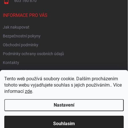
603 160 870
INFORMACE PRO VÁS
Jak nakupovat
Bezpečnostní pokyny
Obchodní podmínky
Podmínky ochrany osobních údajů
Kontakty
Moje objednávka
Tento web používá soubory cookie. Dalším procházením
tohoto webu vyjadřujete souhlas s jejich používáním.. Více
informací
zde
.
HEUREKA
Nastavení
Copyright 2026
EUROLAMP.cz
. Všechna práva vyhrazena.
Souhlasím