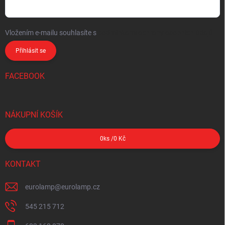
Vložením e-mailu souhlasíte s
podmínkami ochrany osobních údajů
Přihlásit se
FACEBOOK
NÁKUPNÍ KOŠÍK
0
ks /
0 Kč
KONTAKT
eurolamp
@
eurolamp.cz
545 215 712