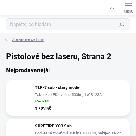
Přejít
na
obsah
Hledat
Zbraňové svítilny
Pistolové bez laseru
, Strana 2
Nejprodávanější
TLR-7 sub - starý model
Taktická LED svítilna 500lm, 1xCR123A
SKLADEM
5 799 Kč
SUREFIRE XC3 Sub
Podvěsná zbraňová svítilna 1000 lm, nabíjecí Li-ion