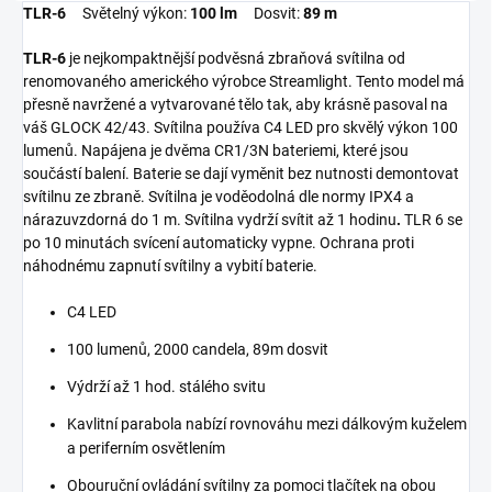
TLR-6
Světelný výkon:
100 lm
Dosvit:
89 m
TLR-6
je nejkompaktnější podvěsná zbraňová svítilna od
renomovaného amerického výrobce Streamlight. Tento model má
přesně navržené a vytvarované tělo tak, aby krásně pasoval na
váš GLOCK 42/43. Svítilna používa C4 LED pro skvělý výkon 100
lumenů. Napájena je dvěma CR1/3N bateriemi, které jsou
součástí balení. Baterie se dají vyměnit bez nutnosti demontovat
svítilnu ze zbraně. Svítilna je voděodolná dle normy IPX4 a
nárazuvzdorná do 1 m. Svítilna vydrží svítit až 1 hodinu
.
TLR 6 se
po 10 minutách svícení automaticky vypne. Ochrana proti
náhodnému zapnutí svítilny a vybití baterie.
C4 LED
100 lumenů, 2000 candela, 89m dosvit
Výdrží až 1 hod. stálého svitu
Kavlitní parabola nabízí rovnováhu mezi dálkovým kuželem
a periferním osvětlením
Obouruční ovládání svítilny za pomoci tlačítek na obou