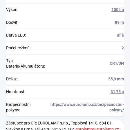
Výkon
:
100 lm
Dosvit
:
89 m
Barva LED
:
Bílá
Počet režimů
:
2
Typ
CR1/3N
Baterie/Akumulátoru
:
Délka
:
55,9 mm
Hmotnost
:
31,75 g
Bezpečnostní
https://www.eurolamp.cz/bezpecnostni-
pokyny
:
pokyny/
Zástupce pro ČR: EUROLAMP s.r.o., Topolová 1418, 684 01,
Slavkov u Brna, Tel: +420 545 215 712,
eurolamp@eurolamp.cz