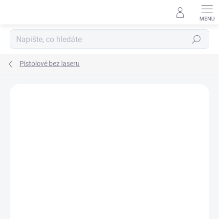
Přejít
na
obsah
Hledat
Pistolové bez laseru
ZNAČKA:
STREAMLIGHT