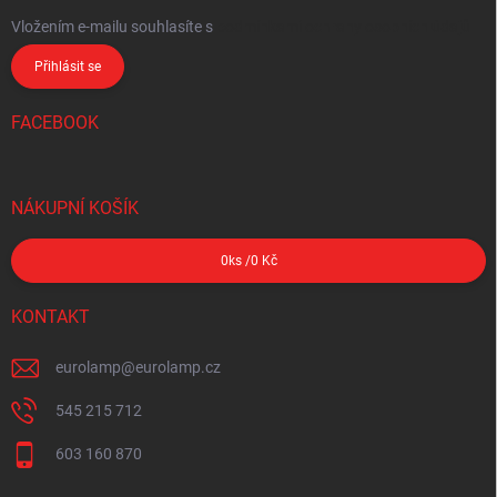
Vložením e-mailu souhlasíte s
podmínkami ochrany osobních údajů
Přihlásit se
FACEBOOK
NÁKUPNÍ KOŠÍK
0
ks /
0 Kč
KONTAKT
eurolamp
@
eurolamp.cz
545 215 712
603 160 870