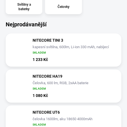
Svítilny a
Čelovky
baterky
Nejprodávanější
NITECORE TINI 3
kapesní svítilna, 600lm, Li-ion 330 mAh, nabíjecí
SKLADEM
1 233 Kč
NITECORE HA19
Čelovka, 600 lm, RGB, 2xAA baterie
SKLADEM
1 080 Kč
NITECORE UT6
čelovka 1600lm, aku 18650 4000mAh
SKLADEM