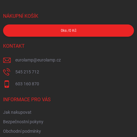
NÁKUPNÍ KOŠÍK
0
ks /
0 Kč
KONTAKT
eurolamp
@
eurolamp.cz
545 215 712
603 160 870
INFORMACE PRO VÁS
Jak nakupovat
Bezpečnostní pokyny
Obchodní podmínky