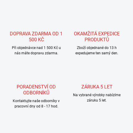
v
l
á
d
a
c
DOPRAVA ZDARMA OD 1
OKAMŽITÁ EXPEDICE
í
500 KČ
PRODUKTŮ
p
r
Při objednávce nad 1 500 Kč u
Zboží objednané do 13 h
nás máte dopravu zdarma.
v
expedujeme ten samý den.
k
y
v
ý
p
PORADENSTVÍ OD
ZÁRUKA 5 LET
i
ODBORNÍKŮ
s
Na vybrané výrobky nabízíme
u
záruku 5 let.
Kontaktujte naše odborníky v
pracovní dny od 8 - 17 hod.