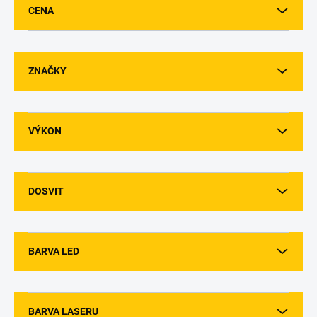
u
CENA
k
t
ů
ZNAČKY
VÝKON
DOSVIT
BARVA LED
BARVA LASERU