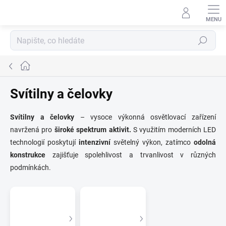
Přejít
na
obsah
Hledat
Domů
Svítilny a čelovky
Svítilny a čelovky
– vysoce výkonná osvětlovací zařízení
navržená pro
široké spektrum aktivit.
S využitím moderních LED
technologií poskytují
intenzivní
světelný výkon, zatímco
odolná
konstrukce
zajišťuje spolehlivost a trvanlivost v různých
podmínkách.