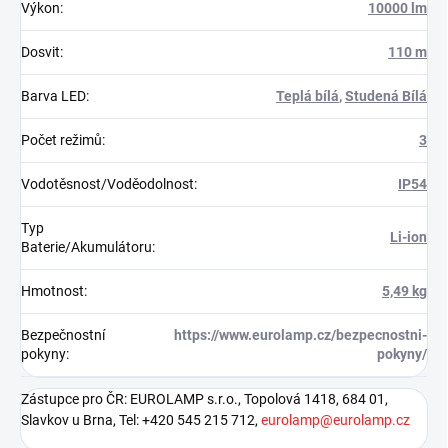
Výkon
:
10000 lm
Dosvit
:
110 m
Barva LED
:
Teplá bílá
,
Studená Bílá
Počet režimů
:
3
Vodotěsnost/Voděodolnost
:
IP54
Typ
Li-ion
Baterie/Akumulátoru
:
Hmotnost
:
5,49 kg
Bezpečnostní
https://www.eurolamp.cz/bezpecnostni-
pokyny
:
pokyny/
Zástupce pro ČR: EUROLAMP s.r.o., Topolová 1418, 684 01,
Slavkov u Brna, Tel: +420 545 215 712,
eurolamp@eurolamp.cz