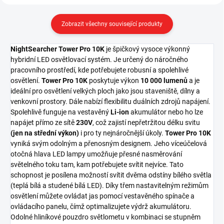
Zobrazit všechny související produkty
NightSearcher Tower Pro 10K
je špičkový vysoce výkonný
hybridní LED osvětlovací systém. Je určený do náročného
pracovního prostředí, kde potřebujete robusní a spolehlivé
osvětlení.
Tower Pro 10K
poskytuje výkon
10 000 lumenů
a je
ideální pro osvětlení velkých ploch jako jsou staveniště, dílny a
venkovní prostory. Dále nabízí flexibilitu duálních zdrojů napájení.
Spolehlivě funguje na vestavěný
Li-ion
akumulátor nebo ho lze
napájet přímo ze sítě
230V
, což zajistí nepřetržitou délku svitu
(jen na střední výkon)
i pro ty nejnáročnější úkoly.
Tower Pro 10K
vyniká svým odolným a přenosným designem. Jeho víceúčelová
otočná hlava LED lampy umožňuje přesné nasměrování
světelného toku tam, kam potřebujete svítit nejvíce. Tato
schopnost je posílena možností svítit dvěma odstíny bílého světla
(teplá bílá a studené bílá LED). Díky třem nastavitelným režimům
osvětlení můžete ovládat jas pomocí vestavěného spínače a
ovládacího panelu, čímž optimalizujete výdrž akumulátoru.
Odolné hliníkové pouzdro světlometu v kombinaci se stupněm