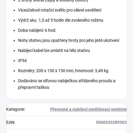
2 druhy světla (teplý a studený odstín)
Víceúčelové rotační světlo pro cílené osvětlení
Výdrž aku. 1,5 až 5 hodin dle zvoleného režimu
Doba nabíjení: 6 hod.
Nohy stativu jsou opatřeny hroty pro jeho jisté ukotvení
Nabíjecí kabel lze umístit na tělo stativu
IP54
Rozměry: 200 x 150 x 150 mm, hmotnost: 5,49 kg
Dodáváno se síťovou nabíječkou střídavého proudu a
přepravní taškou
Kategorie
:
Přenosné a nabíjecí osvětlovací systémy
EAN
:
5060033289303