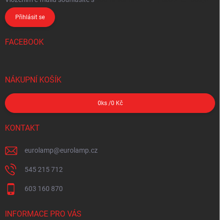
Přihlásit se
FACEBOOK
NÁKUPNÍ KOŠÍK
0
ks /
0 Kč
KONTAKT
eurolamp
@
eurolamp.cz
545 215 712
603 160 870
INFORMACE PRO VÁS