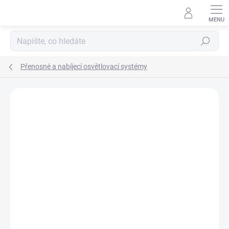
Přejít
na
obsah
Hledat
Přenosné a nabíjecí osvětlovací systémy
ZNAČKA:
MACTRONIC