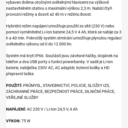
vybaven dvěma otočnými světelnými hlavicemi na výškově
nastavitelném stativu s maximální výškou 2,3 m. Nabízí čtyři
provozní režimy a dosvit až 40 m v režimu Boost.
Hybridní režim napájení umožňuje použití ze sítě (230 V) nebo
pomocí vyměnitelné Li-Ion baterie 24,5 V 4 Ah, která se nabije za 3
h a 40 min. Pokročilý systém stmívání umožňuje plynulou regulaci
světelného výkonu od 0 do 12 000 lm.
Systém má krytí IP66. Součástí jsou závěsné háčky, stojánek na
telefon a dva USB porty s funkcí powerbanky. V sadě je Li-ion
baterie, nabíječka 230V AC, AC adaptér, kotevní kolíky a HD
přepravní taška
POUŽITÍ:
PRŮMYSL, STAVEBNICTVÍ, POLICIE, SLOŽKY IZS,
ZÁCHRANNÉ PRÁCE, BEZPEČNOST PRÁCE, SILNIČNÍ PRÁCE,
VEŘEJNÉ SLUŽBY
NAPÁJENÍ:
AC 230 V / Li-Ion 24,5 V, 4 Ah
VÝKON:
75 W