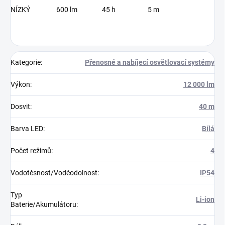
NÍZKÝ
600 lm
45 h
5 m
Kategorie
:
Přenosné a nabíjecí osvětlovací systémy
Výkon
:
12 000 lm
Dosvit
:
40 m
Barva LED
:
Bílá
Počet režimů
:
4
Vodotěsnost/Voděodolnost
:
IP54
Typ
Li-ion
Baterie/Akumulátoru
: