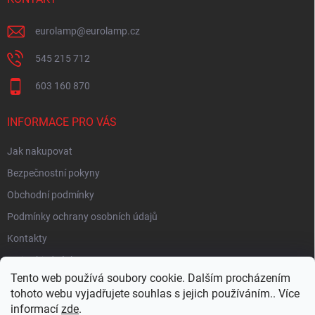
eurolamp
@
eurolamp.cz
545 215 712
603 160 870
INFORMACE PRO VÁS
Jak nakupovat
Bezpečnostní pokyny
Obchodní podmínky
Podmínky ochrany osobních údajů
Kontakty
Moje objednávka
Tento web používá soubory cookie. Dalším procházením
tohoto webu vyjadřujete souhlas s jejich používáním.. Více
informací
zde
.