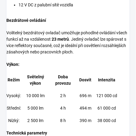
12 V DC z palubní sítě vozidla
Bezdrátové ovládání
Volitelný bezdrátový ovladač umožňuje pohodlné ovládání všech
funkcí až na vzdálenost
23 metrů
. Jediný ovladač lze spárovat s
více reflektory současně, což je ideální při osvětlení rozsáhlejších
zásahových nebo pracovních ploch.
Výkon:
Světelný
Doba
Režim
Dosvit
Intenzita
výkon
provozu
Vysoký:
10 000 lm
2 h
696 m
121 000 cd
Střední:
5 000 lm
4 h
494 m
61 000 cd
Nízký:
2 500 lm
8 h
390 m
38 000 cd
Technická parametry