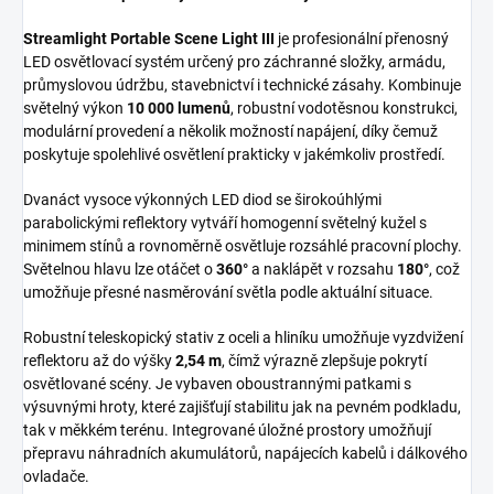
Streamlight Portable Scene Light III
je profesionální přenosný
LED osvětlovací systém určený pro záchranné složky, armádu,
průmyslovou údržbu, stavebnictví i technické zásahy. Kombinuje
světelný výkon
10 000 lumenů
, robustní vodotěsnou konstrukci,
modulární provedení a několik možností napájení, díky čemuž
poskytuje spolehlivé osvětlení prakticky v jakémkoliv prostředí.
Dvanáct vysoce výkonných LED diod se širokoúhlými
parabolickými reflektory vytváří homogenní světelný kužel s
minimem stínů a rovnoměrně osvětluje rozsáhlé pracovní plochy.
Světelnou hlavu lze otáčet o
360°
a naklápět v rozsahu
180°
, což
umožňuje přesné nasměrování světla podle aktuální situace.
Robustní teleskopický stativ z oceli a hliníku umožňuje vyzdvižení
reflektoru až do výšky
2,54 m
, čímž výrazně zlepšuje pokrytí
osvětlované scény. Je vybaven oboustrannými patkami s
výsuvnými hroty, které zajišťují stabilitu jak na pevném podkladu,
tak v měkkém terénu. Integrované úložné prostory umožňují
přepravu náhradních akumulátorů, napájecích kabelů i dálkového
ovladače.