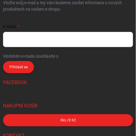
Vložte svůj e-mail a my vám budeme zasílat informace o nových
produktech na našem e-shopu.
E-MAIL
Vložením e-mailu souhlasíte s
podmínkami ochrany osobních údajů
Přihlásit se
FACEBOOK
NÁKUPNÍ KOŠÍK
0
ks /
0 Kč
KONTAKT