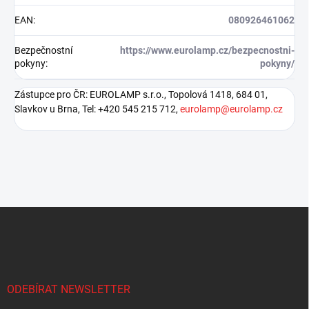
EAN
:
080926461062
Bezpečnostní
https://www.eurolamp.cz/bezpecnostni-
pokyny
:
pokyny/
Zástupce pro ČR: EUROLAMP s.r.o., Topolová 1418, 684 01,
Slavkov u Brna, Tel: +420 545 215 712,
eurolamp@eurolamp.cz
Z
á
p
a
t
í
ODEBÍRAT NEWSLETTER