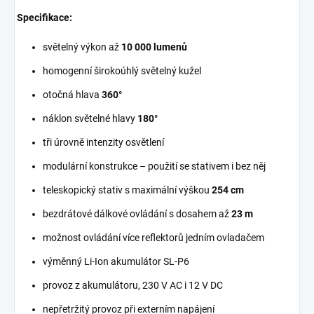
Specifikace:
světelný výkon až
10 000 lumenů
homogenní širokoúhlý světelný kužel
otočná hlava
360°
náklon světelné hlavy
180°
tři úrovně intenzity osvětlení
modulární konstrukce – použití se stativem i bez něj
teleskopický stativ s maximální výškou
254 cm
bezdrátové dálkové ovládání s dosahem až
23 m
možnost ovládání více reflektorů jedním ovladačem
výměnný Li-Ion akumulátor SL-P6
provoz z akumulátoru, 230 V AC i 12 V DC
nepřetržitý provoz při externím napájení