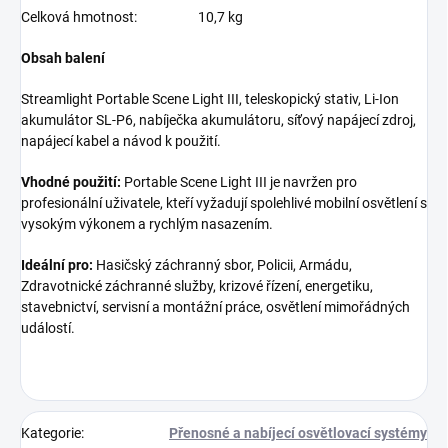
Celková hmotnost:
10,7 kg
Obsah balení
Streamlight Portable Scene Light III, teleskopický stativ, Li-Ion
akumulátor SL-P6, nabíječka akumulátoru, síťový napájecí zdroj,
napájecí kabel a návod k použití.
Vhodné použití:
Portable Scene Light III je navržen pro
profesionální uživatele, kteří vyžadují spolehlivé mobilní osvětlení s
vysokým výkonem a rychlým nasazením.
Ideální pro:
Hasičský záchranný sbor, Policii, Armádu,
Zdravotnické záchranné služby, krizové řízení, energetiku,
stavebnictví, servisní a montážní práce, osvětlení mimořádných
událostí.
Kategorie
:
Přenosné a nabíjecí osvětlovací systémy