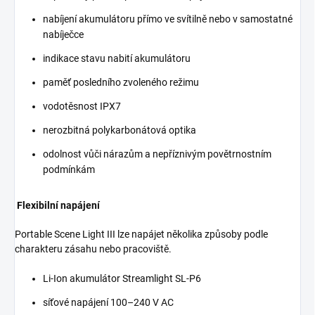
nabíjení akumulátoru přímo ve svítilně nebo v samostatné
nabíječce
indikace stavu nabití akumulátoru
paměť posledního zvoleného režimu
vodotěsnost IPX7
nerozbitná polykarbonátová optika
odolnost vůči nárazům a nepříznivým povětrnostním
podmínkám
Flexibilní napájení
Portable Scene Light III lze napájet několika způsoby podle
charakteru zásahu nebo pracoviště.
Li-Ion akumulátor Streamlight SL-P6
síťové napájení 100–240 V AC