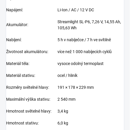
Napájení:
Li-Ion / AC / 12 V DC
Streamlight SL-P6, 7,26 V, 14,55 Ah,
Akumulátor:
105,63 Wh
Nabíjení:
5 h v nabíječce / 7 h ve svítilně
Životnost akumulátoru:
více než 1 000 nabíjecích cyklů
Materiál těla:
vysoce odolný termoplast
Materiál stativu:
ocel / hliník
Rozměry světelné hlavy:
191 × 178 × 229 mm
Maximální výška stativu:
2 540 mm
Hmotnost světelné hlavy:
3,4 kg
Hmotnost stativu:
6,0 kg