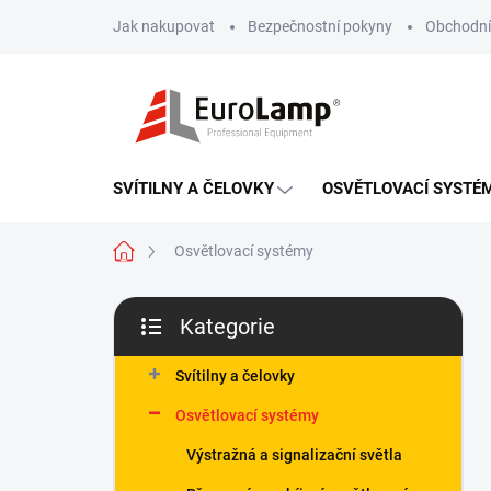
Přejít
Jak nakupovat
Bezpečnostní pokyny
Obchodní
na
obsah
SVÍTILNY A ČELOVKY
OSVĚTLOVACÍ SYSTÉ
Domů
Osvětlovací systémy
P
Kategorie
o
Přeskočit
s
kategorie
t
Svítilny a čelovky
r
Osvětlovací systémy
a
n
Výstražná a signalizační světla
n