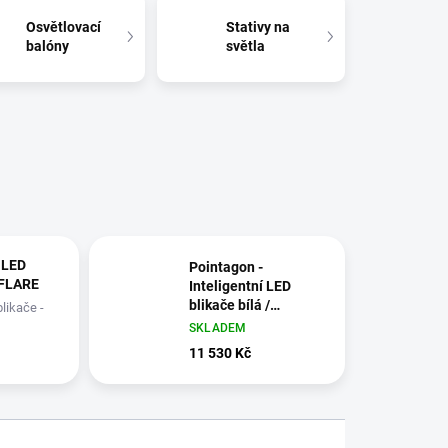
Osvětlovací
Stativy na
balóny
světla
 LED
Pointagon -
-FLARE
Inteligentní LED
blikače bílá /
likače -
oranžová 4 ks
ranžové
SKLADEM
11 530 Kč