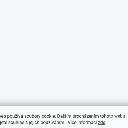
v
k
y
v
ý
p
i
s
u
web používá soubory cookie. Dalším procházením tohoto webu
jete souhlas s jejich používáním.. Více informací
zde
.