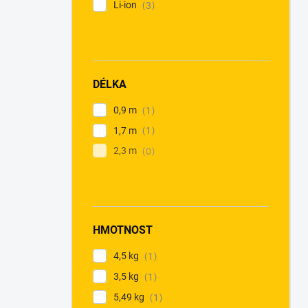
Li-ion
3
DÉLKA
0,9 m
1
1,7 m
1
2,3 m
0
HMOTNOST
4,5 kg
1
3,5 kg
1
5,49 kg
1