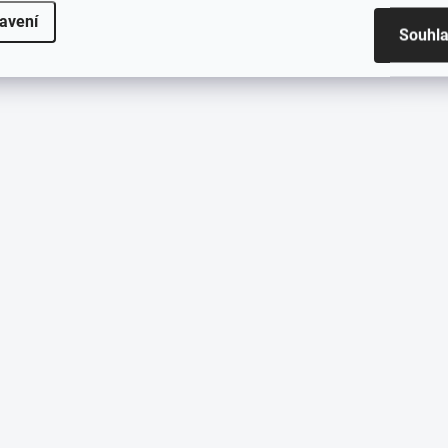
avení
Souhl