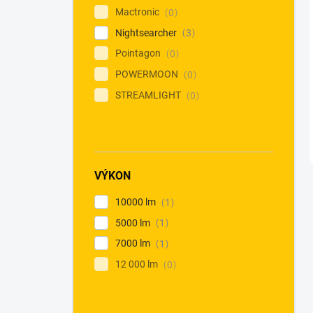
Mactronic
0
Nightsearcher
3
Pointagon
0
POWERMOON
0
STREAMLIGHT
0
VÝKON
10000 lm
1
5000 lm
1
7000 lm
1
12 000 lm
0