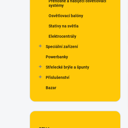
Přenosné a nabíjecí osvětlovací
í
systémy
p
a
Osvětlovací balóny
n
Stativy na světla
e
l
Elektrocentrály
Speciální zařízení
Powerbanky
Střelecké brýle a špunty
Příslušenství
Bazar