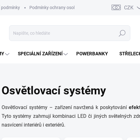
CZK
 podmínky
Podmínky ochrany osobních údajů
Kontakty
Moj
Hledat
MY
SPECIÁLNÍ ZAŘÍZENÍ
POWERBANKY
STŘELEC
Osvětlovací systémy
Osvětlovací systémy – zařízení navržená k poskytování
efek
Tyto systémy zahrnují kombinaci LED či jiných světelných z
nasvícení interiérů i exteriérů.