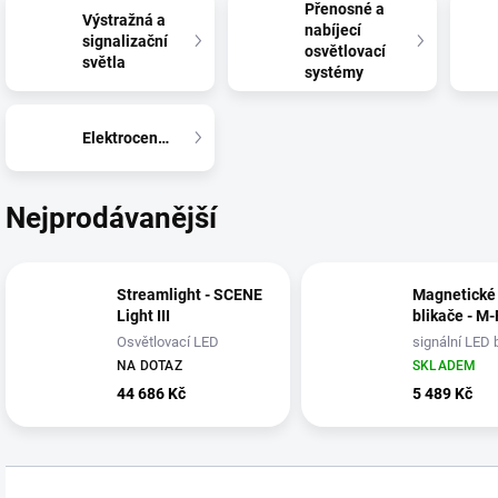
Přenosné a
Výstražná a
nabíjecí
signalizační
osvětlovací
světla
systémy
Elektrocentrály
Nejprodávanější
Streamlight - SCENE
Magnetické
Light III
blikače - M
Osvětlovací LED
signální LED b
systém 10 000 lm,
sada 6ks - o
NA DOTAZ
SKLADEM
stativ 223cm, dálk.
44 686 Kč
5 489 Kč
ovládání