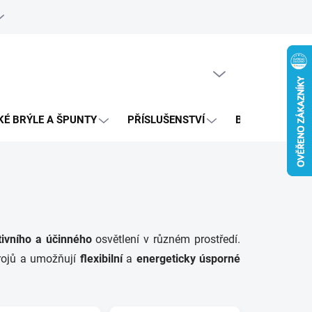
e objednávka
PRÁZDNÝ KOŠÍK
NÁKUPNÍ
KOŠÍK
KÉ BRÝLE A ŠPUNTY
PŘÍSLUŠENSTVÍ
BAZAR
tivního a účinného
osvětlení v různém prostředí.
drojů a umožňují
flexibilní
a
energeticky úsporné