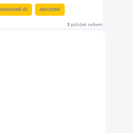
RODÁVANĚJŠÍ
ABECEDNĚ
3
položek celkem
PRO-5K
NSTOWERPRO-7K
KLADEM
SKLADEM
OWER
Nightsearcher TOWER
PRO 7K