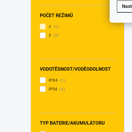
Nast
POČET REŽIMŮ
4
0
3
3
VODOTĚSNOST/VODĚODOLNOST
IPX4
1
IP54
2
TYP BATERIE/AKUMULÁTORU