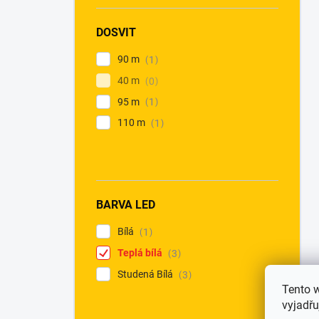
DOSVIT
90 m
1
40 m
0
95 m
1
110 m
1
BARVA LED
Bílá
1
Teplá bílá
3
Studená Bílá
3
Tento 
vyjadřu