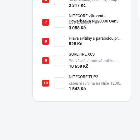
ruční svítilna, 2500 lm, nabíjecí
USB-C, integrovaný aku 1500
2 317 Kč
mAh, 280 m
NITECORE výkonná
Powerbanka NB20000 Gen3
USB-C, 20000 mAh
3 058 Kč
Hlava svítilny s parabolou pro
Survivor LED XPE
528 Kč
SUREFIRE XC3
Podvěsná zbraňová svítilna
550 lm s integrovanou montáží
10 659 Kč
NITECORE TUP2
kapesní svítilna na klíče, 1200
lm, 125 m
1 543 Kč