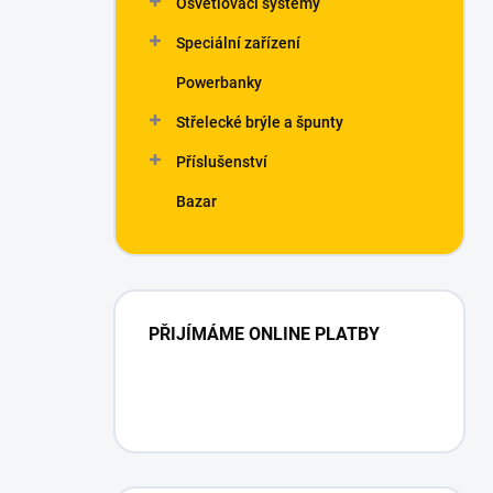
Osvětlovací systémy
í
p
Speciální zařízení
a
n
Powerbanky
e
Střelecké brýle a špunty
l
Příslušenství
Bazar
PŘIJÍMÁME ONLINE PLATBY