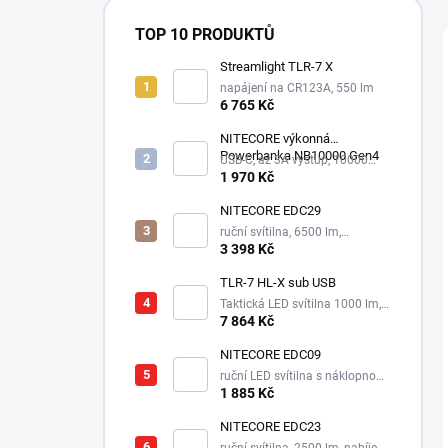
TOP 10 PRODUKTŮ
Streamlight TLR-7 X
napájení na CR123A, 550 lm
6 765 Kč
NITECORE výkonná
Powerbanka NB10000 Gen4
USB-C, až 3A výstup, 10000
mAh
1 970 Kč
NITECORE EDC29
ruční svítilna, 6500 lm,
integrovaný aku 2500 mAh
3 398 Kč
TLR-7 HL-X sub USB
Taktická LED svítilna 1000 lm,
1xSL-B9 nabíjecí aku.
7 864 Kč
NITECORE EDC09
ruční LED svítilna s náklopnou
hlavou, 3 odstíny bílé,
1 885 Kč
integrovaný aku 1100 mAh
NITECORE EDC23