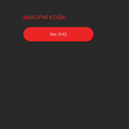
NÁKUPNÍ KOŠÍK
0
ks /
0 Kč