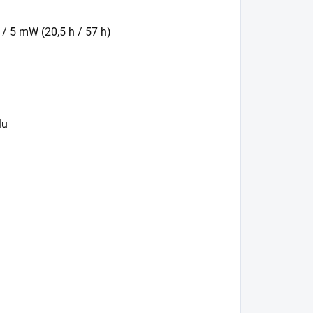
 / 5 mW (20,5 h / 57 h)
lu