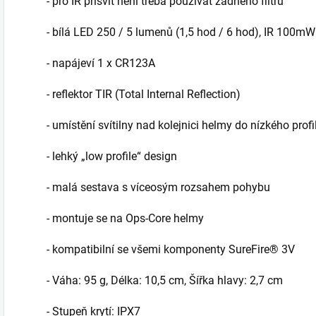
- pro IR přísvit není třeba používat žádného filtru
- bílá LED 250 / 5 lumenů (1,5 hod / 6 hod), IR 100mW
- napájeví 1 x CR123A
- reflektor TIR (Total Internal Reflection)
- umístění svítilny nad kolejnici helmy do nízkého profi
- lehký „low profile“ design
- malá sestava s víceosým rozsahem pohybu
- montuje se na Ops-Core helmy
- kompatibilní se všemi komponenty SureFire® 3V
- Váha: 95 g, Délka: 10,5 cm, Šířka hlavy: 2,7 cm
- Stupeň krytí: IPX7