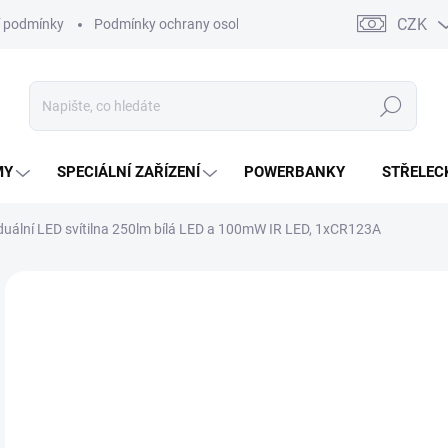
CZK
 podmínky
Podmínky ochrany osobních údajů
Kontakty
Moj
Hledat
MY
SPECIÁLNÍ ZAŘÍZENÍ
POWERBANKY
STŘELEC
duální LED svítilna 250lm bílá LED a 100mW IR LED, 1xCR123A
ZNAČKA:
SUREFIRE
22
18 
Měr
SK
cena
MŮŽ
DO: