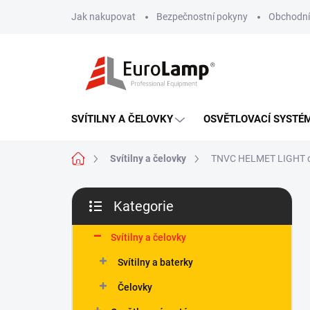
Přejít
Jak nakupovat
Bezpečnostní pokyny
Obchodní
na
obsah
SVÍTILNY A ČELOVKY
OSVĚTLOVACÍ SYSTÉ
Domů
Svítilny a čelovky
TNVC HELMET LIGHT
P
Kategorie
o
Přeskočit
s
kategorie
t
Svítilny a čelovky
r
Svítilny a baterky
a
n
Čelovky
n