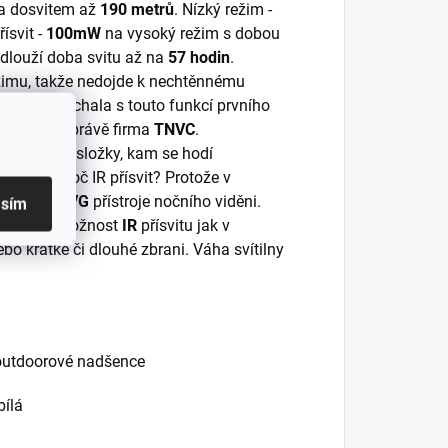
a dosvitem až
190 metrů
. Nízký režim -
řísvit -
100mW
na vysoký režim s dobou
dlouží doba svitu až na
57 hodin
.
ežimu, takže nedojde k nechtěnnému
M1-T
si nechala s touto funkcí prvního
i
SureFire
právě firma
TNVC
.
 ozbrojené složky, kam se hodí
IR LED. Proč IR přísvit? Protože v
 ani přes
NVG
přístroje nočního viděni.
asím
platí mít možnost
IR
přísvitu jak v
nebo krátké či dlouhé zbrani. Váha svítilny
 i outdoorové nadšence
bílá