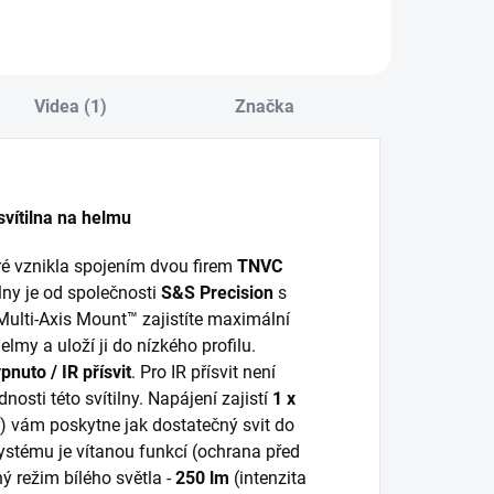
Videa (1)
Značka
ilna na helmu
eré vznikla spojením dvou firem
TNVC
ilny je od společnosti
S&S Precision
s
Multi-Axis Mount™ zajistíte maximální
lmy a uloží ji do nízkého profilu.
ypnuto / IR přísvit
. Pro IR přísvit není
nosti této svítilny. Napájení zajistí
1 x
n) vám poskytne jak dostatečný svit do
systému je vítanou funkcí (ochrana před
ý režim bílého světla -
250 lm
(intenzita