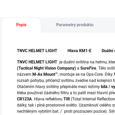
Popis
Parametry produktu
TNVC HELMET LIGHT Hlava KM1-E Duální svít
TNVC HELMET LIGHT
je duální svítilna na helmu, kt
(Tactical Night Vision Company)
a
SureFire
. Tělo svít
názvem
M-Ax Mount™
, montuje se na Ops-Core. Díky 
rozsah pohybu, přičemž svítilnu zvedne nad kolejnici he
Otáčením hlavy svítilny přepínáte mezi režimy
bílá / v
třeba používat žádného filtru a to patří mezi hlavní před
CR123A
. Hlava reflektoru
TIR
(Total Internal Reflectio
dálky, tak i plné prostorové světlo. Uzamknutí celého 
nechtěným vybitím bat. / proti prozrazení pozice). Siln