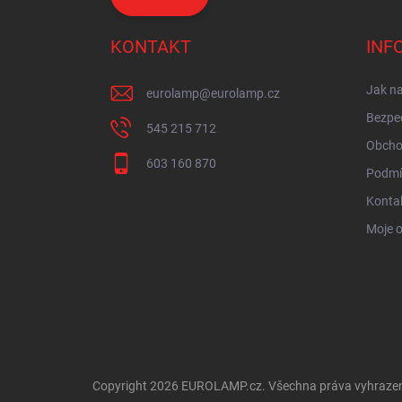
KONTAKT
INF
Jak n
eurolamp
@
eurolamp.cz
Bezpe
545 215 712
Obcho
603 160 870
Podmí
Konta
Moje 
Copyright 2026
EUROLAMP.cz
. Všechna práva vyhraze