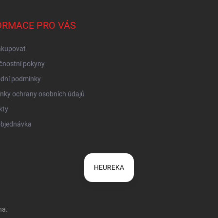
ORMACE PRO VÁS
akupovat
čnostní pokyny
dní podmínky
nky ochrany osobních údajů
kty
objednávka
HEUREKA
na.