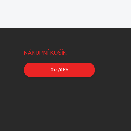
NÁKUPNÍ KOŠÍK
0
ks /
0 Kč