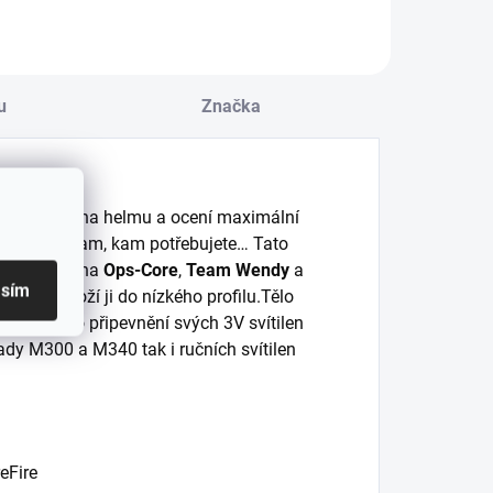
u
Značka
nu nasazenou na helmu a ocení maximální
tlo přesně tam, kam potřebujete… Tato
se montuje na
Ops-Core
,
Team Wendy
a
asím
helmy a uloží ji do nízkého profilu.Tělo
 použít pro připevnění svých 3V svítilen
ady M300 a M340 tak i ručních svítilen
eFire