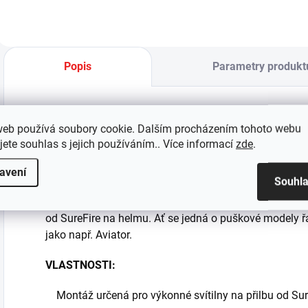
Popis
Parametry produkt
web používá soubory cookie. Dalším procházením tohoto webu
Pro ty, kteří při své službě vyžadují výkonnou svítil
jete souhlas s jejich používáním.. Více informací
zde
.
rozsah pohybu
Multi-Axis Mount™
. Namiřte svoje svě
kompaktní sestava, označovaná jako
M-Ax Mount™
, 
avení
Souhl
Galvion Helmet
, přičemž svítilnu zvedne nad kolejnici 
svítilny od americké společnosti S&S Precision můžete
od SureFire na helmu. Ať se jedná o puškové modely ř
jako např. Aviator.
VLASTNOSTI:
Montáž určená pro výkonné svítilny na přilbu od Sur