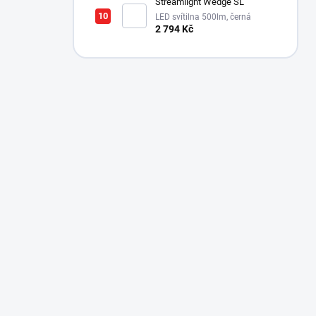
Streamlight Wedge SL
LED svítilna 500lm, černá
2 794 Kč