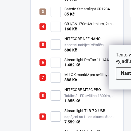
Baterie Streamlight CR123A
3V - Lithiová
85 Kč
CR1/3N 170mAh lithium, 2ks v
balení
160 Kč
NITECORE NEF NANO
Kapesní nabíjecí větráček
680 Kč
Tento 
Streamlight ProTac 1L-1AA
vyjadřu
taktická svítilna, 350 lm, 160
1 482 Kč
m
Nast
M-LOK montáž pro svítilny
Streamlight Rail Mount
888 Kč
NITECORE MT2C PRO
Taktická LED svítilna 1800lm,
1x18650, 3600mAh, USB-C
1 855 Kč
Streamlight TLR-7 X USB
napájení na Li-ion akumulátor,
725 lm / 550 lm
7 559 Kč