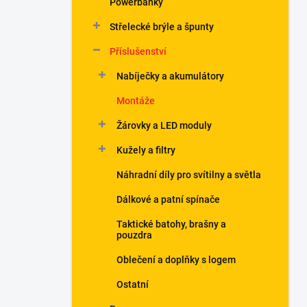
Powerbanky
í
p
Střelecké brýle a špunty
a
n
Příslušenství
e
Nabíječky a akumulátory
l
Montáže
Žárovky a LED moduly
Kužely a filtry
Náhradní díly pro svítilny a světla
Dálkové a patní spínače
Taktické batohy, brašny a
pouzdra
Oblečení a doplňky s logem
Ostatní