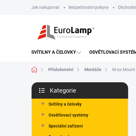
Přejít
Jak nakupovat
Bezpečnostní pokyny
Obchodní
na
obsah
SVÍTILNY A ČELOVKY
OSVĚTLOVACÍ SYSTÉ
Domů
Příslušenství
Montáže
M-ax Mount p
P
Kategorie
o
Přeskočit
s
kategorie
t
Svítilny a čelovky
r
Osvětlovací systémy
a
n
Speciální zařízení
n