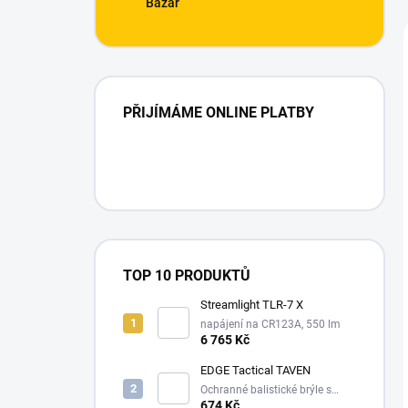
Bazar
PŘIJÍMÁME ONLINE PLATBY
TOP 10 PRODUKTŮ
Streamlight TLR-7 X
napájení na CR123A, 550 lm
6 765 Kč
EDGE Tactical TAVEN
Ochranné balistické brýle s
technologií VaporShield
674 Kč