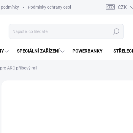
CZK
 podmínky
Podmínky ochrany osobních údajů
Kontakty
Moj
Hledat
MY
SPECIÁLNÍ ZAŘÍZENÍ
POWERBANKY
STŘELEC
ro ARC přilbový rail
ZNAČKA:
S&A PRECISION
o
od
Měr
ZVO
cena
BAR