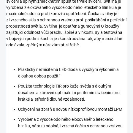
svícení a úplným zmáčknutím spustíte trvalé svícení. Svítilna je
vyrobena z eloxovaného vysoce odolného leteckého hliníku a je
maximálně odolná proti korozi a opotřebení. Čočka svítilny je
z tvrzeného skla s ochrannou vrstvou proti poškrábání a perfektní
propustností světla. Svítilna je opatřena gumovými O kroužky
zajišťující odolnost vůči prachu, špíně a vlhkosti. Byla testována
v bojových podmínkách a je zkonstruována tak, aby maximálně
odolávala zpětným nárazům při střelbě.
Prakticky nezničitelná LED dioda s vysokým výkonem a
dlouhou dobou použití
Použita technologie TIR pro kužel světla s dlouhým
dosahem a zároveň optimálním periferním svícením pro
krátké a středně dlouhé vzdálenosti.
Uchycení na zbraň s novou nízkoprofilovou montáží LPM
Vyrobena z vysoce odolného eloxovaného leteckého
hliníku, nárazu odolná, tvrzená čočka s ochranou vrstvou