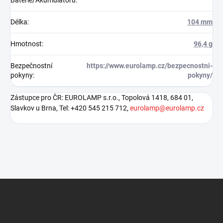
Baterie/Akumulátoru
:
Délka
:
104 mm
Hmotnost
:
96,4 g
Bezpečnostní
https://www.eurolamp.cz/bezpecnostni-
pokyny
:
pokyny/
Zástupce pro ČR: EUROLAMP s.r.o., Topolová 1418, 684 01,
Slavkov u Brna, Tel: +420 545 215 712,
eurolamp@eurolamp.cz
Z
á
p
a