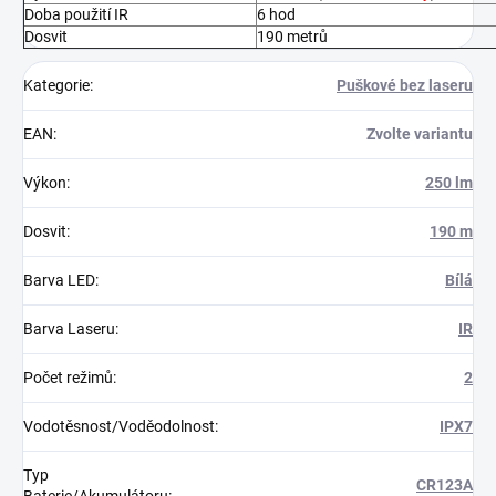
Doba použití IR
6 hod
Dosvit
190 metrů
Kategorie
:
Puškové bez laseru
EAN
:
Zvolte variantu
Výkon
:
250 lm
Dosvit
:
190 m
Barva LED
:
Bílá
Barva Laseru
:
IR
Počet režimů
:
2
Vodotěsnost/Voděodolnost
:
IPX7
Typ
CR123A