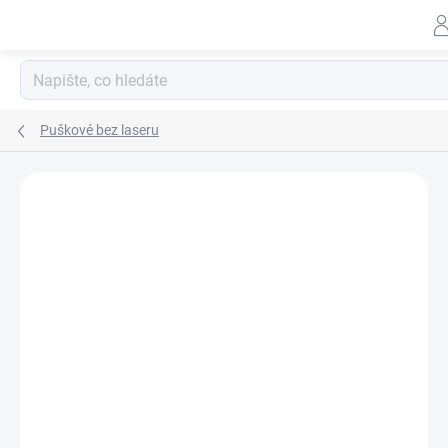
Přejít
na
obsah
Puškové bez laseru
ZNAČKA:
SUREFIRE