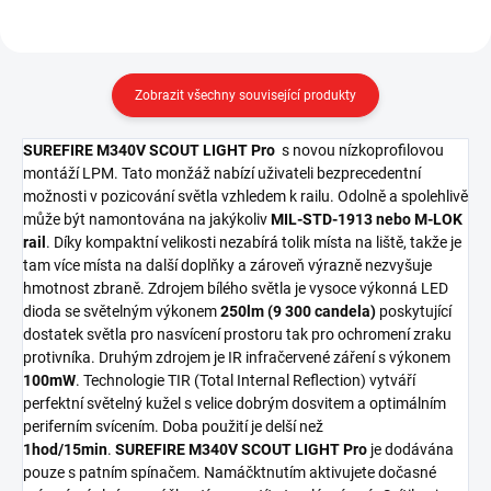
Zobrazit všechny související produkty
SUREFIRE M340V SCOUT LIGHT Pro
s novou nízkoprofilovou
montáží LPM. Tato monžáž nabízí uživateli bezprecedentní
možnosti v pozicování světla vzhledem k railu. Odolně a spolehlivě
může být namontována na jakýkoliv
MIL-STD-1913 nebo M-LOK
rail
. Díky kompaktní velikosti nezabírá tolik místa na liště, takže je
tam více místa na další doplňky a zároveň výrazně nezvyšuje
hmotnost zbraně. Zdrojem bílého světla je vysoce výkonná LED
dioda se světelným výkonem
250lm (9 300 candela)
poskytující
dostatek světla pro nasvícení prostoru tak pro ochromení zraku
protivníka. Druhým zdrojem je IR infračervené záření s výkonem
100mW
. Technologie TIR (Total Internal Reflection) vytváří
perfektní světelný kužel s velice dobrým dosvitem a optimálním
periferním svícením. Doba použití je delší než
1hod/15min
.
SUREFIRE M340V SCOUT LIGHT Pro
je dodávána
pouze s patním spínačem. Namáčktnutím aktivujete dočasné