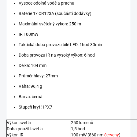
Vysoce odolná vodě a prachu
Baterie 1x CR123A (součástí dodávky)
Maximální světelný výkon
:
250lm
IR 100mW
Taktická doba provozu bílé LED: 1hod 30min
Doba provozu IR na vysoký výkon: 6 hod
Délka: 104 mm
Průměr hlavy: 27mm
Váha: 96,4 g
Barva: černá
Stupeň krytí: IPX7
Výkon světla
250 lumenů
Doba použití světla
1,5 hod
Výkon IR
100 mW (860 nm
červený
)