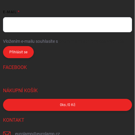
E-MAIL
Vložením e-mailu souhlasíte s
podmínkami ochrany osobních údajů
Přihlásit se
FACEBOOK
NÁKUPNÍ KOŠÍK
0
ks /
0 Kč
KONTAKT
eurolamp
@
eurolamp.cz