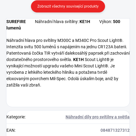
Zobrazit všechny související produkty
SUREFIRE
Náhradní hlava svítilny:
KE1H
Výkon:
500
lumenů
Náhradní hlava pro svítilny
M300C a M340C Pro Scout Light®.
Intenzita svitu 500 luměnů s napájením na jednu CR123A baterii.
Patentovaná čočka TIR vytváří dalekosáhlý paprsek při zachování
dostatečného prostorového světla.
KE1H
Scout Light® je
vynikající možností upgradu vašeho Mini Scout Light®.
Je
vyrobena z lehkého leteckého hliníku a potažena tvrdě
eloxovaným povrchem Mil-Spec.
Odolá úskalím boje, aniž by
zatížila vaši zbraň.
Kategorie
:
Náhradní díly pro svítilny a světla
EAN
:
084871327312