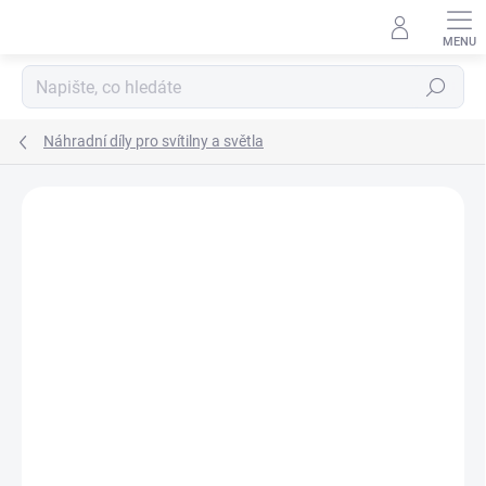
Přejít
na
obsah
Hledat
Náhradní díly pro svítilny a světla
ZNAČKA:
SUREFIRE