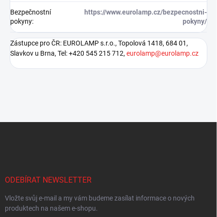
Bezpečnostní
https://www.eurolamp.cz/bezpecnostni-
pokyny
:
pokyny/
Zástupce pro ČR: EUROLAMP s.r.o., Topolová 1418, 684 01,
Slavkov u Brna, Tel: +420 545 215 712,
eurolamp@eurolamp.cz
Z
á
p
a
t
í
ODEBÍRAT NEWSLETTER
Vložte svůj e-mail a my vám budeme zasílat informace o nových
produktech na našem e-shopu.