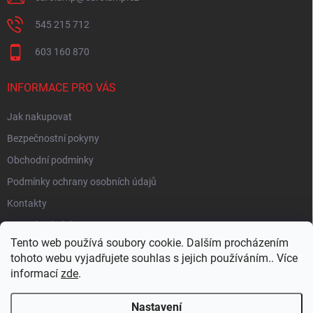
545 215 712
603 160 870
INFORMACE PRO VÁS
Jak nakupovat
Bezpečnostní pokyny
Obchodní podmínky
Podmínky ochrany osobních údajů
Kontakty
Moje objednávka
Tento web používá soubory cookie. Dalším procházením
tohoto webu vyjadřujete souhlas s jejich používáním.. Více
informací
zde
.
HEUREKA
Nastavení