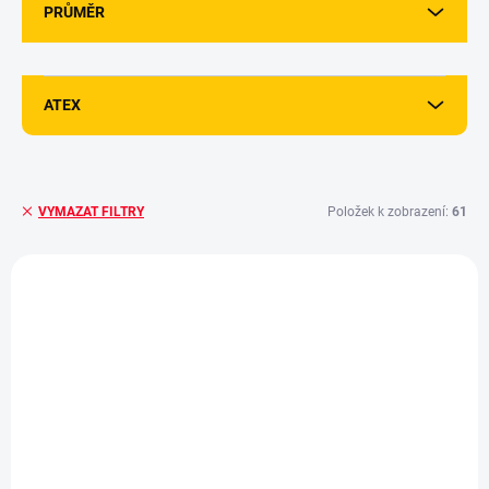
PRŮMĚR
ATEX
Položek k zobrazení:
61
VYMAZAT FILTRY
V
ý
p
i
s
p
r
o
d
u