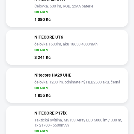
Čelovka, 600 lm, RGB, 2xAA baterie
SKLADEM
1 080 Kč
NITECORE UT6
čelovka 1600lm, aku 18650 4000mAh
SKLADEM
3 241 Kč
Nitecore HA29 UHE
čelovka, 1200 lm, odnímatelný HLB2500 aku, černá
SKLADEM
1 855 Kč
NITECORE P17iX
Taktická svítilna, M515S Array LED 5000 lm / 330 m,
1x 21700 - 5500mAh
SKLADEM