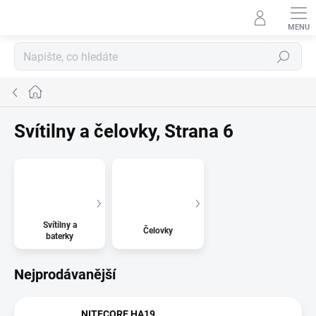
Přejít
na
obsah
Hledat
Domů
Svítilny a čelovky
, Strana 6
Svítilny a
Čelovky
baterky
Nejprodávanější
NITECORE HA19