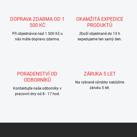
o
c
v
í
á
p
DOPRAVA ZDARMA OD 1
OKAMŽITÁ EXPEDICE
n
r
500 KČ
PRODUKTŮ
v
í
k
Při objednávce nad 1 500 Kč u
Zboží objednané do 13 h
y
nás máte dopravu zdarma.
expedujeme ten samý den.
v
ý
p
i
s
PORADENSTVÍ OD
ZÁRUKA 5 LET
u
ODBORNÍKŮ
Na vybrané výrobky nabízíme
záruku 5 let.
Kontaktujte naše odborníky v
pracovní dny od 8 - 17 hod.
Z
á