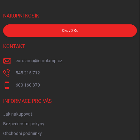
NÁKUPNÍ KOŠÍK
0
ks /
0 Kč
KONTAKT
eurolamp
@
eurolamp.cz
545 215 712
603 160 870
INFORMACE PRO VÁS
Jak nakupovat
Bezpečnostní pokyny
Obchodní podmínky