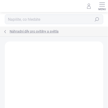
Přejít
na
obsah
Hledat
Náhradní díly pro svítilny a světla
ZNAČKA:
STREAMLIGHT