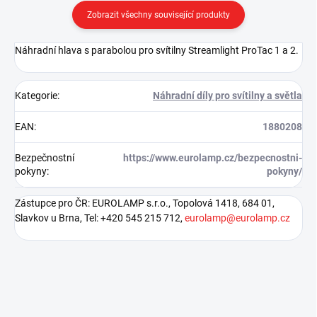
Zobrazit všechny související produkty
Náhradní hlava s parabolou pro svítilny Streamlight ProTac 1 a 2.
Kategorie
:
Náhradní díly pro svítilny a světla
EAN
:
1880208
Bezpečnostní
https://www.eurolamp.cz/bezpecnostni-
pokyny
:
pokyny/
Zástupce pro ČR: EUROLAMP s.r.o., Topolová 1418, 684 01,
Slavkov u Brna, Tel: +420 545 215 712,
eurolamp@eurolamp.cz