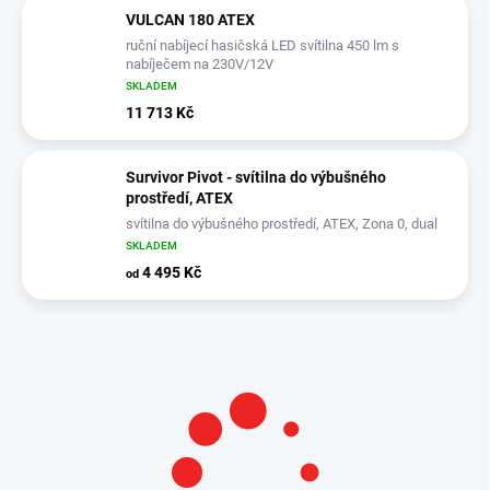
VULCAN 180 ATEX
ruční nabíjecí hasičská LED svítilna 450 lm s
nabíječem na 230V/12V
SKLADEM
11 713 Kč
Survivor Pivot - svítilna do výbušného
prostředí, ATEX
svítilna do výbušného prostředí, ATEX, Zona 0, dual
LED, náklopná hlava
SKLADEM
4 495 Kč
od