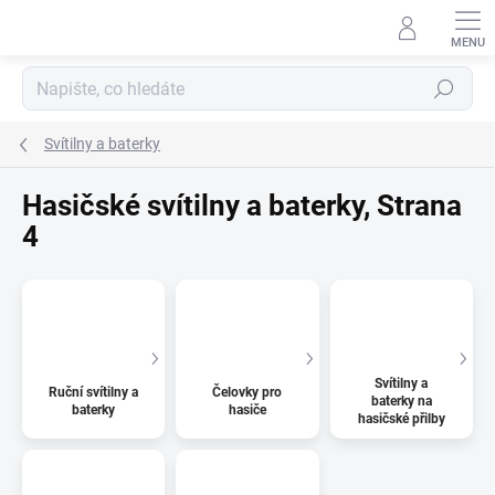
Přejít
na
obsah
Hledat
Svítilny a baterky
Hasičské svítilny a baterky
, Strana
4
Svítilny a
Ruční svítilny a
Čelovky pro
baterky na
baterky
hasiče
hasičské přilby