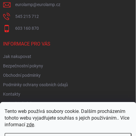
eurolamp
@
eurolamp.cz
545 215 712
603 160 870
INFORMACE PRO VÁS
Jak nakupovat
Bezpečnostní pokyny
Obchodní podmínky
Podmínky ochrany osobních údajů
Kontakty
Moje objednávka
Tento web používá soubory cookie. Dalším procházením
tohoto webu vyjadřujete souhlas s jejich používáním.. Více
informací
zde
.
HEUREKA