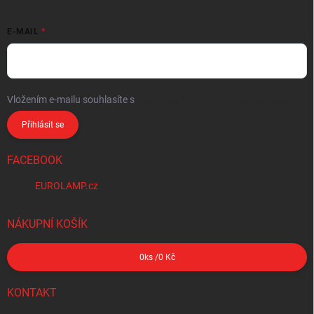
E-MAIL
Vložením e-mailu souhlasíte s
podmínkami ochrany osobních údajů
Přihlásit se
FACEBOOK
EUROLAMP.cz
NÁKUPNÍ KOŠÍK
0
ks /
0 Kč
KONTAKT