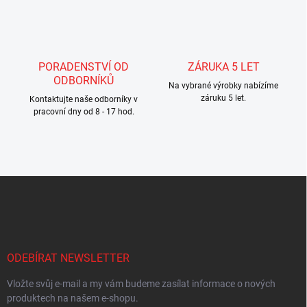
PORADENSTVÍ OD
ZÁRUKA 5 LET
ODBORNÍKŮ
Na vybrané výrobky nabízíme
záruku 5 let.
Kontaktujte naše odborníky v
pracovní dny od 8 - 17 hod.
Z
á
p
a
t
í
ODEBÍRAT NEWSLETTER
Vložte svůj e-mail a my vám budeme zasílat informace o nových
produktech na našem e-shopu.