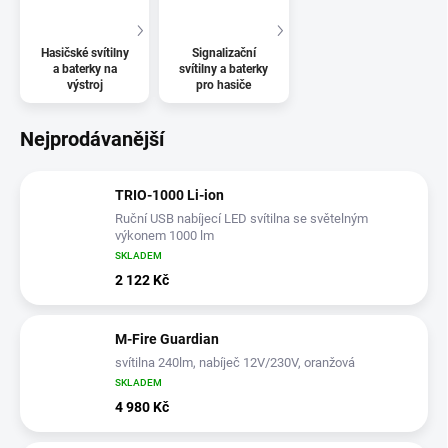
Hasičské svítilny
Signalizační
a baterky na
svítilny a baterky
výstroj
pro hasiče
Nejprodávanější
TRIO-1000 Li-ion
Ruční USB nabíjecí LED svítilna se světelným
výkonem 1000 lm
SKLADEM
2 122 Kč
M-Fire Guardian
svítilna 240lm, nabíječ 12V/230V, oranžová
SKLADEM
4 980 Kč