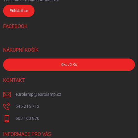
Přihlásit se
FACEBOOK
NÁKUPNÍ KOŠÍK
0
ks /
0 Kč
KONTAKT
eurolamp
@
eurolamp.cz
545 215 712
603 160 870
INFORMACE PRO VÁS