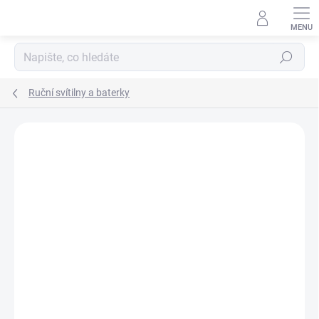
Přejít
na
obsah
Hledat
Ruční svítilny a baterky
ZNAČKA:
STREAMLIGHT
AKCE