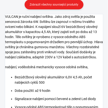
Zobrazit všechny související produkty
VULCAN je ruční nabíjecí svítilna. Jako zdroj světla je použita
xenonová žárovka 6W. Svítilnu lze zapnout v režimu trvalého
svícení nebo blikání. K napájení slouží 6V bezúdržbový olověný
akumulátor s kapacitou 4,5 Ah, který zajistí svit po dobu až 13
hodin. Tělo svítilny je vyrobeno z vysoce odolného ABS
termoplastu s pogumovaným držadlem pro pevnější úchop. Hlava
svítilny je chráněna gumovou manžetou. Všechny rozebiratelné
spoje jsou zatěsněny proti vniknutí vody. Součástí dodávky je
nabíjecí základna, adaptér 230V a 12V kabel s autozástrčkou.
nabíjecí, voděodolná mechanicky vysoce odolná svítilna,
Bezúdržbový olověný akumulátor 6,0V 4,5 Ah, počet
nabíjecích cyklů 500
Doba použití: až 9 hodin
Signalizace nabíjení pomocí červené a zelené Led diody
Vysoce-odolné ABS termoplastové tělo s pogumovaným