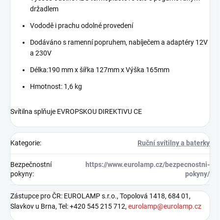
držadlem
Vododě i prachu odolné provedení
Dodáváno s ramenní popruhem, nabíječem a adaptéry 12V
a 230V
Délka:190 mm x šířka 127mm x Výška 165mm
Hmotnost: 1,6 kg
Svítilna splňuje EVROPSKOU DIREKTIVU CE
Kategorie
:
Ruční svítilny a baterky
Bezpečnostní
https://www.eurolamp.cz/bezpecnostni-
pokyny
:
pokyny/
Zástupce pro ČR: EUROLAMP s.r.o., Topolová 1418, 684 01,
Slavkov u Brna, Tel: +420 545 215 712,
eurolamp@eurolamp.cz