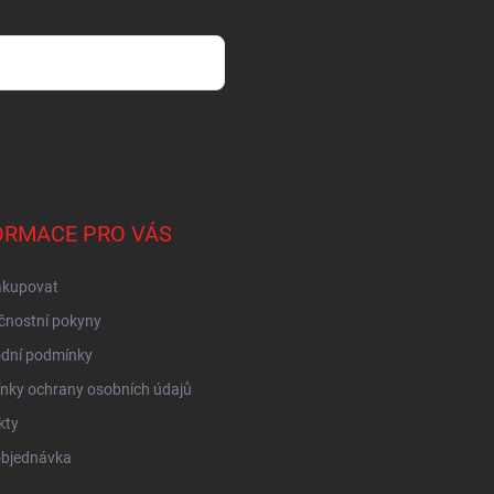
sobních údajů
ORMACE PRO VÁS
akupovat
čnostní pokyny
dní podmínky
nky ochrany osobních údajů
kty
objednávka