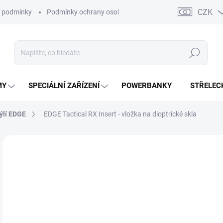
CZK
 podmínky
Podmínky ochrany osobních údajů
Kontakty
Moj
Hledat
MY
SPECIÁLNÍ ZAŘÍZENÍ
POWERBANKY
STŘELEC
rýlí EDGE
EDGE Tactical RX Insert - vložka na dioptrické skla
ZNAČKA:
EDGE TACTICAL
2
218
Měr
SK
cena
MŮŽ
DO: