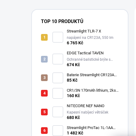
TOP 10 PRODUKTŮ
Streamlight TLR-7 X
napájení na CR123A, 550 lm
6 765 Kč
EDGE Tactical TAVEN
Ochranné balistické brýle s
technologií VaporShield
674 Kč
Baterie Streamlight CR123A
3V - Lithiová
85 Kč
CR1/3N 170mAh lithium, 2ks v
balení
160 Kč
NITECORE NEF NANO
Kapesní nabíjecí větráček
680 Kč
Streamlight ProTac 1L-1AA
taktická svítilna, 350 lm, 160
1 482 Kč