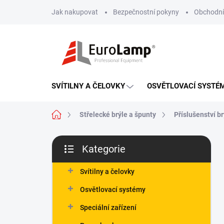
Přejít
Jak nakupovat
Bezpečnostní pokyny
Obchodní
na
obsah
SVÍTILNY A ČELOVKY
OSVĚTLOVACÍ SYSTÉ
Domů
Střelecké brýle a špunty
Příslušenství b
P
Kategorie
o
Přeskočit
s
kategorie
t
Svítilny a čelovky
r
Osvětlovací systémy
a
n
Speciální zařízení
n