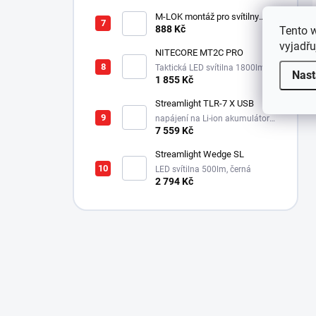
m
M-LOK montáž pro svítilny
Streamlight Rail Mount
888 Kč
Tento 
vyjadřu
NITECORE MT2C PRO
Taktická LED svítilna 1800lm,
Nast
1x18650, 3600mAh, USB-C
1 855 Kč
Streamlight TLR-7 X USB
napájení na Li-ion akumulátor,
725 lm / 550 lm
7 559 Kč
Streamlight Wedge SL
LED svítilna 500lm, černá
2 794 Kč