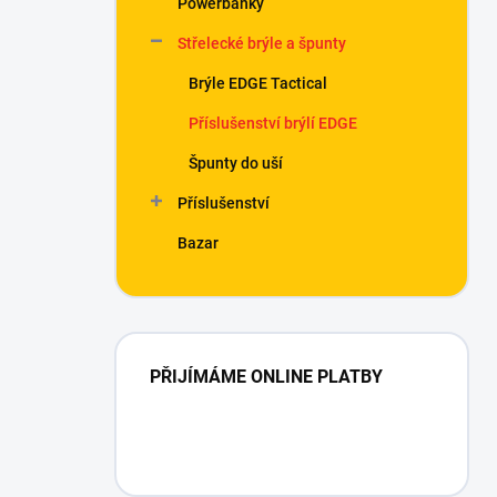
Powerbanky
í
p
Střelecké brýle a špunty
a
n
Brýle EDGE Tactical
e
Příslušenství brýlí EDGE
l
Špunty do uší
Příslušenství
Bazar
PŘIJÍMÁME ONLINE PLATBY