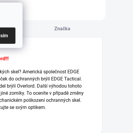
ada dvou
orníků (G-15
mavý a čirý),
chranné
u
Značka
alistické brýle s
asím
echnologií
aporShield
rd!!!
ických skel? Americká společnost EDGE
ek do ochranných brýlí EDGE Tactical.
el brýlí Overlord. Další výhodou tohoto
iné zorníky. To oceníte v případě změny
chanickém poškození ochranných skel.
ujte se svým optikem.