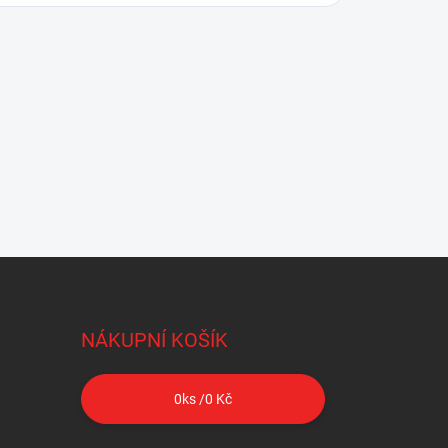
NÁKUPNÍ KOŠÍK
0
ks /
0 Kč