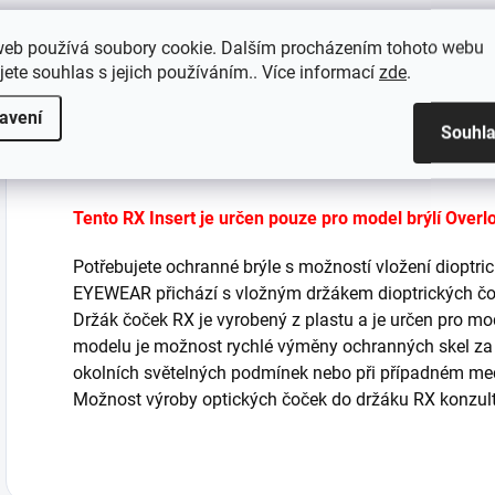
balistické brýle s
S
technologií
web používá soubory cookie. Dalším procházením tohoto webu
z
VaporShield
jete souhlas s jejich používáním.. Více informací
zde
.
T
o
Popis
Parametry produkt
avení
b
Souhl
t
V
Tento RX Insert je určen pouze pro model brýlí Overlo
Potřebujete ochranné brýle s možností vložení dioptr
EYEWEAR přichází s vložným držákem dioptrických čoč
Držák čoček RX je vyrobený z plastu a je určen pro mod
modelu je možnost rychlé výměny ochranných skel za j
okolních světelných podmínek nebo při případném me
Možnost výroby optických čoček do držáku RX konzult