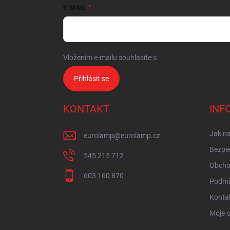
E-MAIL
Vložením e-mailu souhlasíte s
podmínkami ochrany o
Přihlásit se
KONTAKT
INF
Jak n
eurolamp
@
eurolamp.cz
Bezpe
545 215 712
Obcho
603 160 870
Podmí
Konta
Moje 