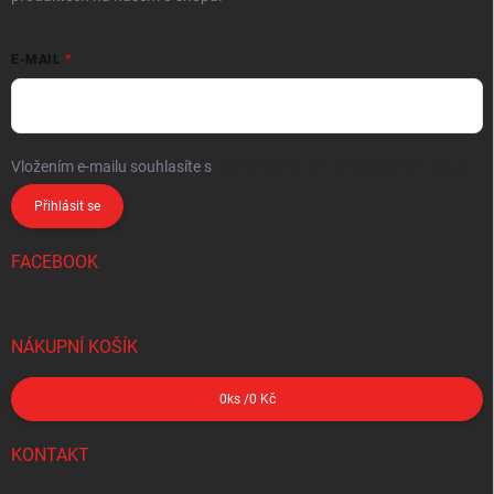
E-MAIL
Vložením e-mailu souhlasíte s
podmínkami ochrany osobních údajů
Přihlásit se
FACEBOOK
NÁKUPNÍ KOŠÍK
0
ks /
0 Kč
KONTAKT