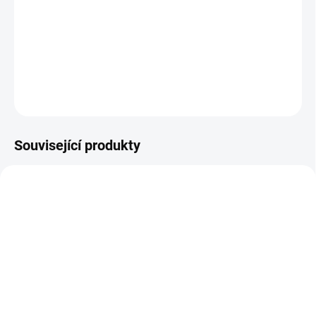
−
+
Přidat do košíku
DETAILNÍ INFORMACE
ZEPTAT SE
HLÍDAT
Související produkty