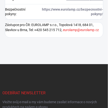
Bezpečnostní
https://www.eurolamp.cz/bezpecnostni-
pokyny
:
pokyny/
Zástupce pro ČR: EUROLAMP s.r.o., Topolová 1418, 684 01,
Slavkov u Brna, Tel: +420 545 215 712,
eurolamp@eurolamp.cz
Z
á
p
a
t
í
ODEBÍRAT NEWSLETTER
Vložte svůj e-mail a my vám budeme zasílat informace o nových
produktech na našem e-shopu.