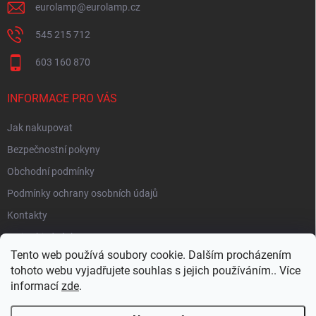
eurolamp
@
eurolamp.cz
545 215 712
603 160 870
INFORMACE PRO VÁS
Jak nakupovat
Bezpečnostní pokyny
Obchodní podmínky
Podmínky ochrany osobních údajů
Kontakty
Moje objednávka
Tento web používá soubory cookie. Dalším procházením
tohoto webu vyjadřujete souhlas s jejich používáním.. Více
informací
zde
.
HEUREKA