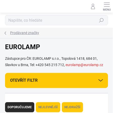
Přejít
na
obsah
Hledat
Prodávané značky
EUROLAMP
Zástupce pro ČR: EUROLAMP s.r.o., Topolová 1418, 684 01,
Slavkov u Brna, Tel: +420 545 215 712,
eurolamp@eurolamp.cz
OTEVŘÍT FILTR
Ř
a
DOPORUČUJEME
NEJLEVNĚJŠÍ
NEJDRAŽŠÍ
z