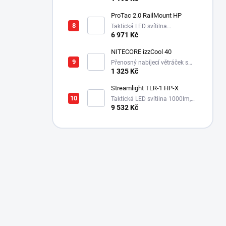
balistické brýle s technologií
VaporShield
ProTac 2.0 RailMount HP
Taktická LED svítilna
2000lm,USB C nabíjení, aku.
6 971 Kč
4900mAh
NITECORE izzCool 40
Přenosný nabíjecí větráček s
5200 mAh akumulátorem, s
1 325 Kč
nádržkou na vodu
Streamlight TLR-1 HP-X
Taktická LED svítilna 1000lm,
dosvit až 555m
9 532 Kč