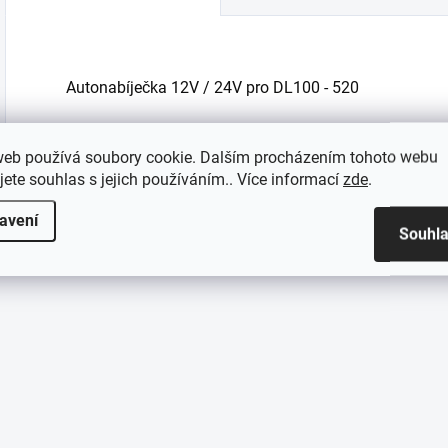
Autonabíječka 12V / 24V pro DL100 - 520
Nabíjecí základna s autokonektorem 12V / 24V. Pro v
web používá soubory cookie. Dalším procházením tohoto webu
jete souhlas s jejich používáním.. Více informací
zde
.
avení
Souhl