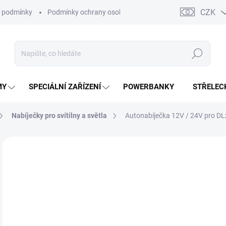
CZK
 podmínky
Podmínky ochrany osobních údajů
Kontakty
Moj
Hledat
MY
SPECIÁLNÍ ZAŘÍZENÍ
POWERBANKY
STŘELEC
Nabíječky pro svítilny a světla
Autonabíječka 12V / 24V pro DL
ZNAČKA:
EUROLAMP
5
440
Měr
SK
cena
MŮŽ
DO: