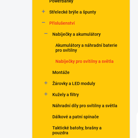
Powerbanky
í
p
Střelecké brýle a špunty
a
n
Příslušenství
e
Nabíječky a akumulátory
l
Akumulátory a náhradní baterie
pro svítilny
Nabíječky pro svítilny a světla
Montáže
Žárovky a LED moduly
Kužely a filtry
Náhradní díly pro svítilny a světla
Dálkové a patní spínače
Taktické batohy, brašny a
pouzdra