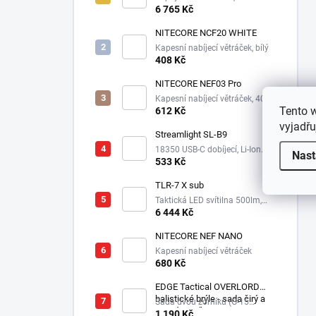
6 765 Kč
NITECORE NCF20 WHITE
Kapesní nabíjecí větráček, bílý
408 Kč
NITECORE NEF03 Pro
Kapesní nabíjecí větráček, 4000
Tento 
mAh
612 Kč
vyjadřu
Streamlight SL-B9
18350 USB-C dobíjecí, Li-Ion
Nast
3,6V, 850 mAh
533 Kč
TLR-7 X sub
Taktická LED svítilna 500lm,
1xCR123A
6 444 Kč
NITECORE NEF NANO
Kapesní nabíjecí větráček
680 Kč
EDGE Tactical OVERLORD
balistické brýle - sada čirý a
Sada dvou zorníků (G-15
tmavý zorník
Tmavý a čirý), ochranné
1 190 Kč