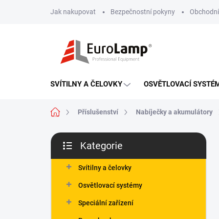
Přejít
Jak nakupovat
Bezpečnostní pokyny
Obchodní
na
obsah
SVÍTILNY A ČELOVKY
OSVĚTLOVACÍ SYSTÉ
Domů
Příslušenství
Nabíječky a akumulátory
P
Kategorie
o
Přeskočit
s
kategorie
t
Svítilny a čelovky
r
Osvětlovací systémy
a
n
Speciální zařízení
n