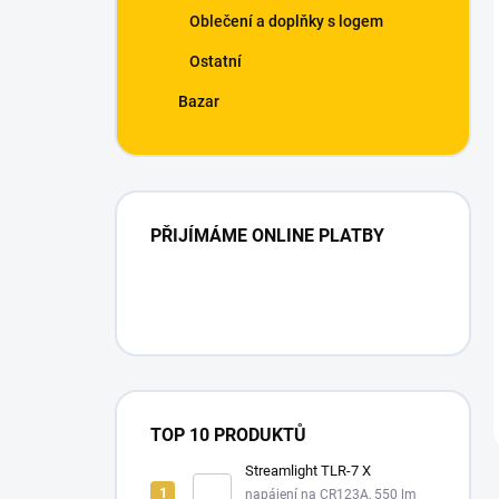
Oblečení a doplňky s logem
Ostatní
Bazar
PŘIJÍMÁME ONLINE PLATBY
TOP 10 PRODUKTŮ
Streamlight TLR-7 X
napájení na CR123A, 550 lm