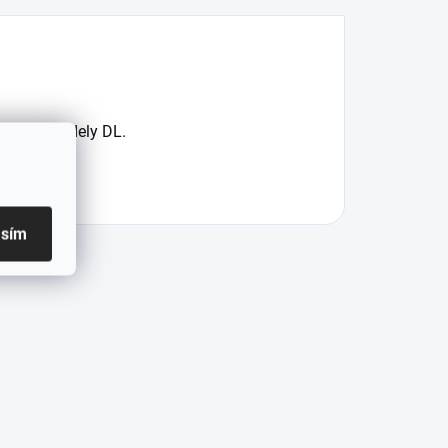
šechny modely DL.
asím