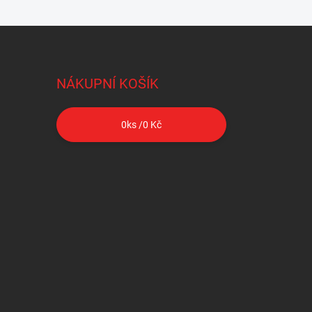
NÁKUPNÍ KOŠÍK
0
ks /
0 Kč