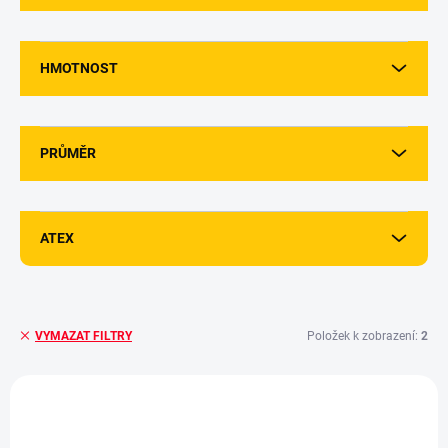
HMOTNOST
PRŮMĚR
ATEX
Položek k zobrazení:
2
VYMAZAT FILTRY
V
ý
p