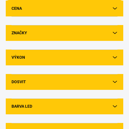
u
CENA
k
t
ů
ZNAČKY
VÝKON
DOSVIT
BARVA LED