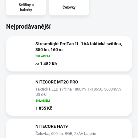
Svítilny a
Čelovky
baterky
Nejprodávanější
Streamlight ProTac 1L-1AA taktická svítilna,
350 lm, 160 m
SKLADEM
1 482 Kč
od
NITECORE MT2C PRO
Taktická LED svítilna 1800lm, 1x18650, 3600mAh,
USB-C
SKLADEM
1 855 Kč
NITECORE HA19
Čelovka, 600 lm, RGB, 2xAA baterie