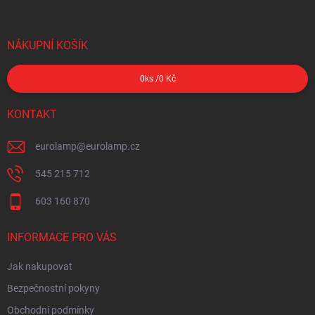
NÁKUPNÍ KOŠÍK
0
ks /
0 Kč
KONTAKT
eurolamp
@
eurolamp.cz
545 215 712
603 160 870
INFORMACE PRO VÁS
Jak nakupovat
Bezpečnostní pokyny
Obchodní podmínky