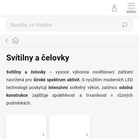
Přejít
na
obsah
Hledat
Domů
Svítilny a čelovky
Svítilny a čelovky
– vysoce výkonná osvětlovací zařízení
navržená pro
široké spektrum aktivit.
S využitím moderních LED
technologií poskytují
intenzivní
světelný výkon, zatímco
odolná
konstrukce
zajišťuje spolehlivost a trvanlivost v různých
podmínkách.