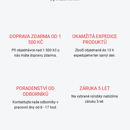
O
v
l
á
d
a
c
DOPRAVA ZDARMA OD 1
OKAMŽITÁ EXPEDICE
í
500 KČ
PRODUKTŮ
p
r
Při objednávce nad 1 500 Kč u
Zboží objednané do 13 h
nás máte dopravu zdarma.
v
expedujeme ten samý den.
k
y
v
ý
p
PORADENSTVÍ OD
ZÁRUKA 5 LET
i
ODBORNÍKŮ
s
Na vybrané výrobky nabízíme
u
záruku 5 let.
Kontaktujte naše odborníky v
pracovní dny od 8 - 17 hod.