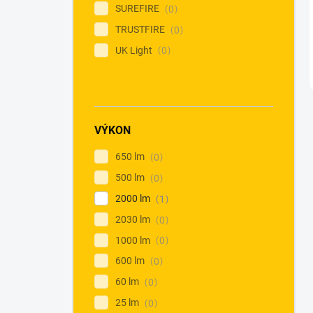
SUREFIRE
0
TRUSTFIRE
0
UK Light
0
VÝKON
650 lm
0
500 lm
0
2000 lm
1
2030 lm
0
1000 lm
0
600 lm
0
60 lm
0
25 lm
0