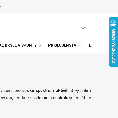
e objednávka
PRÁZDNÝ KOŠÍK
NÁKUPNÍ
KOŠÍK
KÉ BRÝLE A ŠPUNTY
PŘÍSLUŠENSTVÍ
BAZAR
vržená pro
široké spektrum aktivit.
S využitím
 výkon, zatímco
odolná konstrukce
zajišťuje