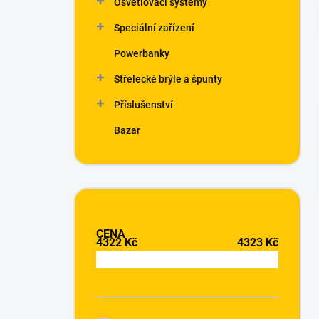
Osvětlovací systémy
í
p
Speciální zařízení
a
n
Powerbanky
e
Střelecké brýle a špunty
l
Příslušenství
Bazar
CENA
4322
Kč
4323
Kč