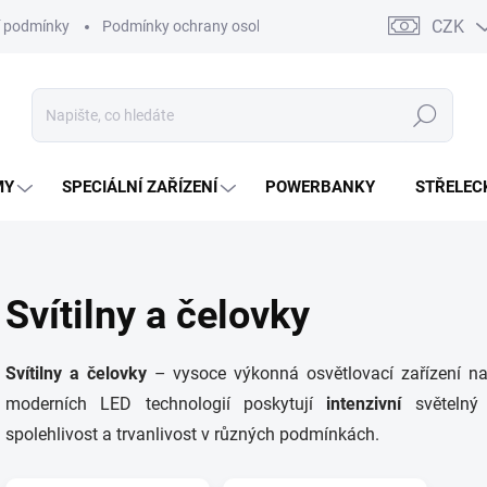
CZK
 podmínky
Podmínky ochrany osobních údajů
Kontakty
Moj
Hledat
MY
SPECIÁLNÍ ZAŘÍZENÍ
POWERBANKY
STŘELEC
Svítilny a čelovky
Svítilny a čelovky
– vysoce výkonná osvětlovací zařízení na
moderních LED technologií poskytují
intenzivní
světelný
spolehlivost a trvanlivost v různých podmínkách.