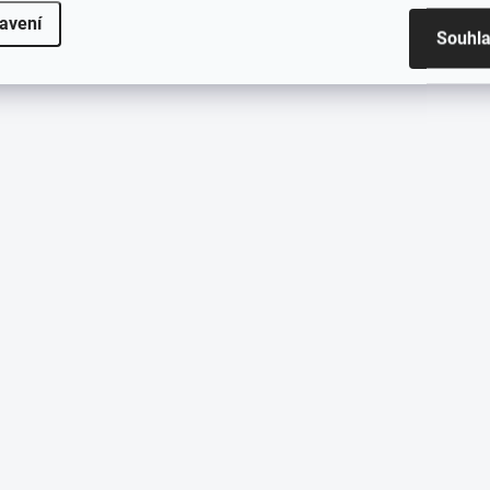
avení
Souhl