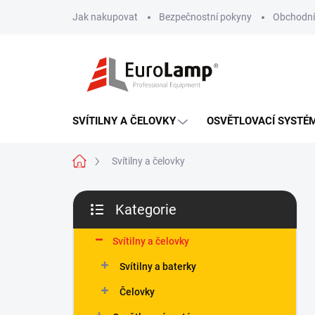
Přejít
Jak nakupovat
Bezpečnostní pokyny
Obchodní
na
obsah
SVÍTILNY A ČELOVKY
OSVĚTLOVACÍ SYSTÉ
Domů
Svítilny a čelovky
P
Kategorie
o
Přeskočit
s
kategorie
t
Svítilny a čelovky
r
Svítilny a baterky
a
n
Čelovky
n