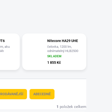
UT6
Nitecore HA29 UHE
lm, aku
čelovka, 1200 lm,
mAh
odnímatelný HLB2500
aku, černá
SKLADEM
1 855 Kč
RODÁVANĚJŠÍ
ABECEDNĚ
1
položek celkem