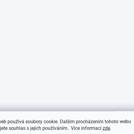
p
i
s
u
web používá soubory cookie. Dalším procházením tohoto webu
jete souhlas s jejich používáním.. Více informací
zde
.