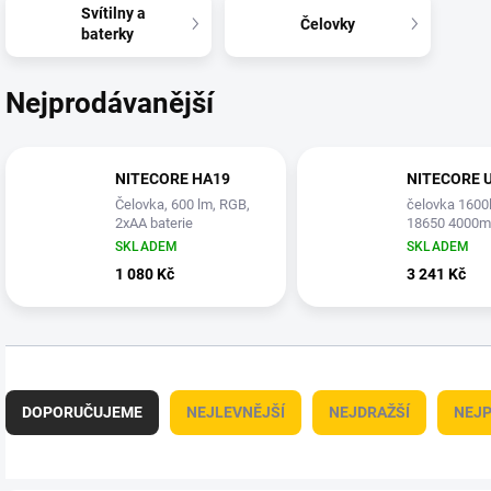
Svítilny a
Čelovky
baterky
Nejprodávanější
NITECORE HA19
NITECORE 
Čelovka, 600 lm, RGB,
čelovka 1600
2xAA baterie
18650 4000
SKLADEM
SKLADEM
1 080 Kč
3 241 Kč
Ř
a
DOPORUČUJEME
NEJLEVNĚJŠÍ
NEJDRAŽŠÍ
NEJP
z
e
n