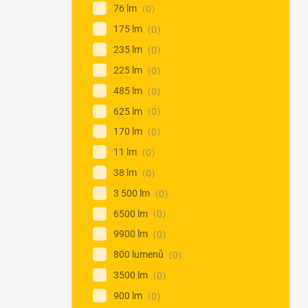
76 lm
0
175 lm
0
235 lm
0
225 lm
0
485 lm
0
625 lm
0
170 lm
0
11 lm
0
38 lm
0
3 500 lm
0
6500 lm
0
9900 lm
0
800 lumenů
0
3500 lm
0
900 lm
0