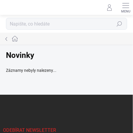
Přejít
na
obsah
Hledat
Domů
Novinky
Záznamy nebyly nalezeny...
Z
á
p
a
t
í
ODEBÍRAT NEWSLETTER