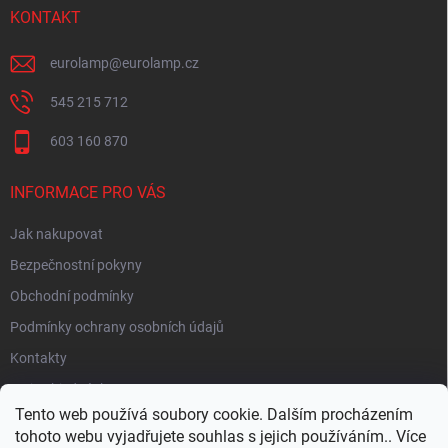
KONTAKT
eurolamp
@
eurolamp.cz
545 215 712
603 160 870
INFORMACE PRO VÁS
Jak nakupovat
Bezpečnostní pokyny
Obchodní podmínky
Podmínky ochrany osobních údajů
Kontakty
Moje objednávka
Tento web používá soubory cookie. Dalším procházením
tohoto webu vyjadřujete souhlas s jejich používáním.. Více