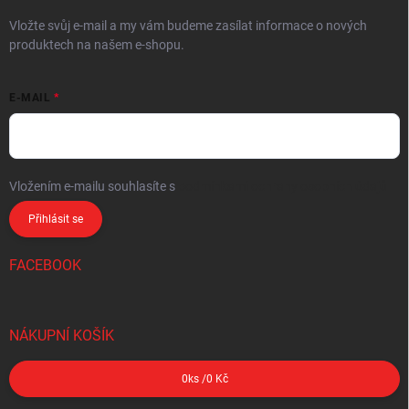
Vložte svůj e-mail a my vám budeme zasílat informace o nových
produktech na našem e-shopu.
E-MAIL
Vložením e-mailu souhlasíte s
podmínkami ochrany osobních údajů
Přihlásit se
FACEBOOK
NÁKUPNÍ KOŠÍK
0
ks /
0 Kč