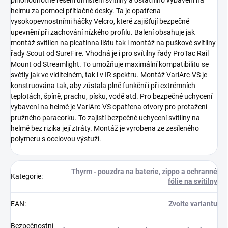
plnohodnotné řešení umístění svítilny a ostatního vybavení na
helmu za pomoci přítlačné desky. Ta je opatřena
vysokopevnostními háčky Velcro, které zajišťují bezpečné
upevnění při zachování nízkého profilu. Balení obsahuje jak
montáž svítilen na picatinna lištu tak i montáž na puškové svítilny
řady Scout od SureFire. Vhodná je i pro svítilny řady ProTac Rail
Mount od Streamlight. To umožňuje maximální kompatibilitu se
světly jak ve viditelném, tak i v IR spektru. Montáž VariArc-VS je
konstruována tak, aby zůstala plně funkční i při extrémních
teplotách, špíně, prachu, písku, vodě atd. Pro bezpečné uchycení
vybavení na helmě je VariArc-VS opatřena otvory pro protažení
pružného paracorku. To zajistí bezpečné uchycení svítilny na
helmě bez rizika její ztráty. Montáž je vyrobena ze zesíleného
polymeru s ocelovou výstuží.
Thyrm - pouzdra na baterie, zippo a ochranné
Kategorie
:
fólie na svítilny
EAN
:
Zvolte variantu
Bezpečnostní