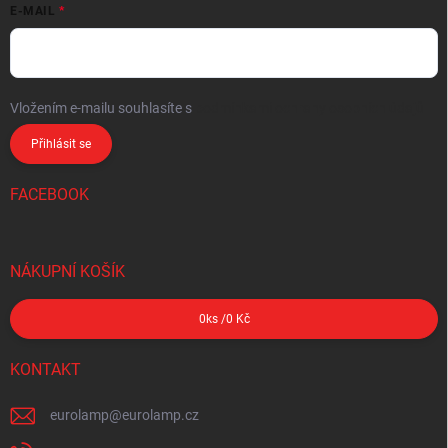
E-MAIL
Vložením e-mailu souhlasíte s
podmínkami ochrany osobních údajů
Přihlásit se
FACEBOOK
NÁKUPNÍ KOŠÍK
0
ks /
0 Kč
KONTAKT
eurolamp
@
eurolamp.cz