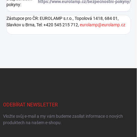
https://www.eurolamp.cz/bezpecnostni-pokyny/
pokyny
:
Zástupce pro ČR: EUROLAMP s.r.o., Topolová 1418, 684 01,
Slavkov u Brna, Tel: +420 545 215 712,
eurolamp@eurolamp.cz
Z
á
p
a
t
í
ODEBÍRAT NEWSLETTER
Vložte svůj e-mail a my vám budeme zasílat informace o nových
produktech na našem e-shopu.