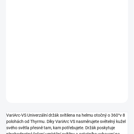
983,47 Kč bez DPH
Měrná
ZVOLTE VARIANTU
cena:
BARVA
MŮŽEME DORUČIT DO:
ZVOLTE VARIANTU
−
+
Přidat do košíku
DETAILNÍ INFORMACE
ZEPTAT SE
HLÍDAT
VariArc-VS Univerzální držák svítilena na helmu otočný o 360°v 8
polohách od Thyrmu. Díky VariArc VS nasměrujete světelný kužel
svého světla přesně tam, kam potřebujete. Držák poskytuje