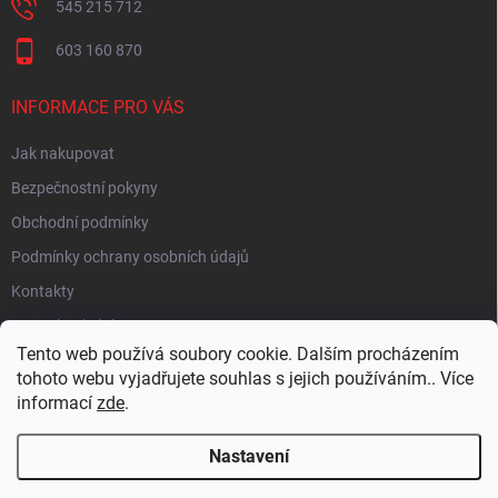
545 215 712
603 160 870
INFORMACE PRO VÁS
Jak nakupovat
Bezpečnostní pokyny
Obchodní podmínky
Podmínky ochrany osobních údajů
Kontakty
Moje objednávka
Tento web používá soubory cookie. Dalším procházením
tohoto webu vyjadřujete souhlas s jejich používáním.. Více
informací
zde
.
HEUREKA
Nastavení