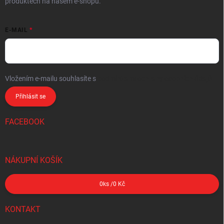
produktech na našem e-shopu.
E-MAIL
Vložením e-mailu souhlasíte s
podmínkami ochrany osobních údajů
Přihlásit se
FACEBOOK
NÁKUPNÍ KOŠÍK
0
ks /
0 Kč
KONTAKT