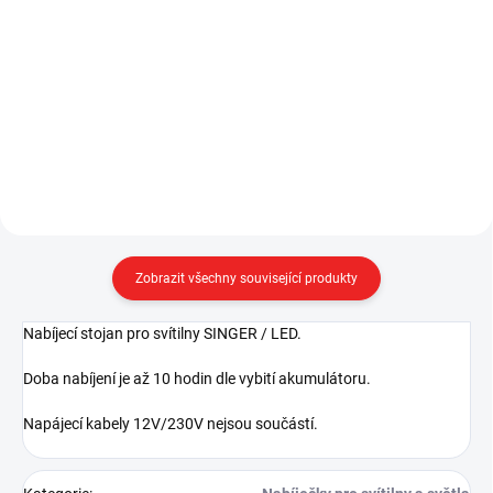
svítilna, 800 lm
Stinger LED
5 928 Kč
705 Kč
od
od 4 899,17 Kč bez DPH
582,64 Kč bez DPH
Detail
Do košíku
Zobrazit všechny související produkty
Nabíjecí stojan pro svítilny SINGER / LED.
Doba nabíjení je až 10 hodin dle vybití akumulátoru.
Napájecí kabely 12V/230V nejsou součástí.