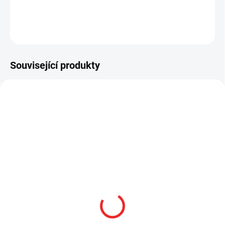
DETAILNÍ INFORMACE
ZEPTAT SE
HLÍDAT
Související produkty
NA DOTAZ
SKLADEM
Streamlight STINGER
Červený odklápěcí filtr
HPL, Nabíjecí LED
pro Stinger, PolyStinger,