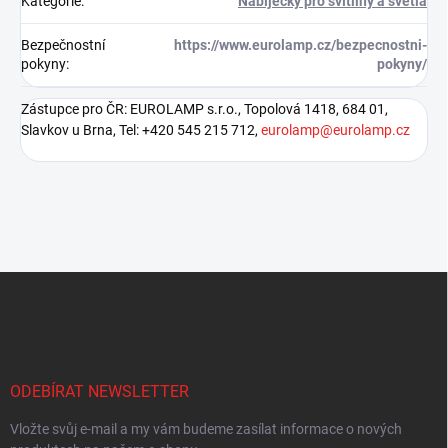
Kategorie
:
Nabíječky pro svítilny a světla
Bezpečnostní
https://www.eurolamp.cz/bezpecnostni-
pokyny
:
pokyny/
Zástupce pro ČR: EUROLAMP s.r.o., Topolová 1418, 684 01,
Slavkov u Brna, Tel: +420 545 215 712,
eurolamp@eurolamp.cz
Z
á
p
a
t
í
ODEBÍRAT NEWSLETTER
Vložte svůj e-mail a my vám budeme zasílat informace o nových