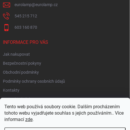
eurolamp
@
eurolamp.cz
545 215 712
603 160 870
INFORMACE PRO VÁS
Jak nakupovat
Bezpečnostní pokyny
Obchodní podmínky
Podmínky ochrany osobních údajů
Kontakty
Moje objednávka
Tento web používá soubory cookie. Dalším procházením
tohoto webu vyjadřujete souhlas s jejich používáním.. Více
informací
zde
.
HEUREKA