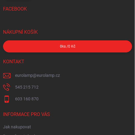
FACEBOOK
NÁKUPNÍ KOŠÍK
0
ks /
0 Kč
KONTAKT
eurolamp
@
eurolamp.cz
545 215 712
603 160 870
INFORMACE PRO VÁS
Jak nakupovat