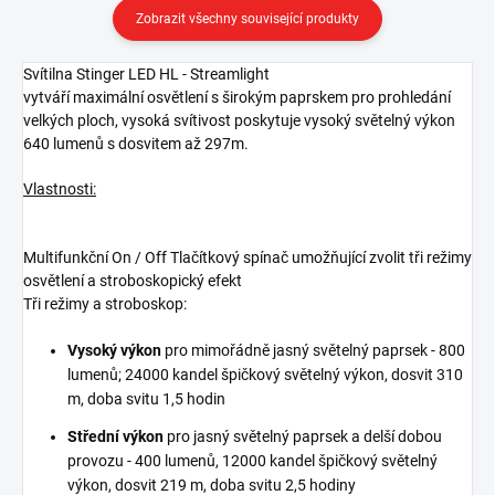
Zobrazit všechny související produkty
Svítilna Stinger LED HL
- Streamlight
vytváří
maximální osvětlení
s širokým
paprskem
pro prohledání
velkých ploch
,
vysoká
svítivost
poskytuje
vysoký světelný výkon
640
lumenů
s
dosvitem až 297m
.
Vlastnosti:
Multifunkční
On / Off
Tlačítkový spínač
umožňující zvolit
tři
režimy
osvětlení
a stroboskopický efekt
Tři režimy
a
stroboskop
:
Vysoký výkon
pro
mimořádně jasný
světelný
paprsek
-
80
0
lumenů
;
24000
kandel
špičkový světelný výkon, dosvit
310
m, doba svitu
1,5 hodin
Střední výkon
pro
jasný světelný paprsek a
delší
dobou
provozu
-
400
lumenů
,
12000
kandel
špičkový světelný
výkon
,
dosvit
219 m
, doba svitu
2,5 hodiny