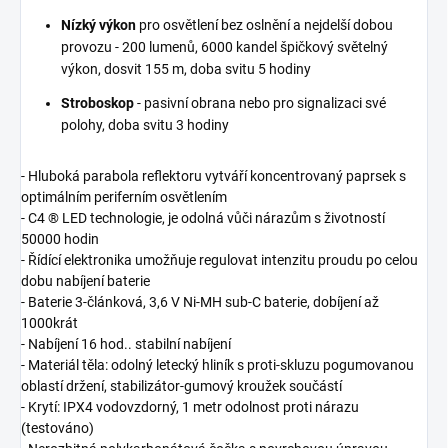
Nízký výkon
pro
osvětlení bez
oslnění a
nejdelší
dobou
provozu
-
200
lumenů
,
6000
kandel
špičkový světelný
výkon
,
dosvit 155 m,
doba svitu
5 hodiny
Stroboskop
- pasivní obrana
nebo pro signalizaci
své
polohy
,
doba svitu
3 hodiny
- Hluboká
parabola reflektoru
vytváří
koncentrovaný
paprsek
s
optimálním
periferním
osvětlením
- C4
®
LED technologie
,
je odolná vůči
nárazům
s
životností
50000 hodin
- Řídící
elektronika umožňuje
regulovat
intenzitu
proudu
po celou
dobu
nabíjení baterie
- Baterie 3
-článková
,
3,6 V
Ni-MH
sub-
C
baterie
, dobíjení
až
1000krát
- Nabíjení 16 hod.
.
stabilní
nabíjení
- Materiál těla: odolný
letecký
hliník
s
proti
-
skluzu
pogumovanou
oblastí držení
,
stabilizátor-
gumový kroužek
součástí
- Krytí: IPX4
vodovzdorný
,
1 metr
odolnost proti nárazu
(testováno)