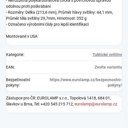
- Nerozbitná
polykarbonátová
čočka
s
povrchovou úpravou
odolnou proti poškrábání
- Rozměry: Délka
(
213,6 mm
), Průměr hlavy svítilny: 44,1 mm,
Průměr těla svítilny 29,7mm, Hmotnost:
352 g
- Označeno výrobními čísly pro lepší
identifikaci
Montované
v USA
Kategorie
:
Taktické svítilny
EAN
:
Zvolte variantu
Bezpečnostní
https://www.eurolamp.cz/bezpecnostni-
pokyny
:
pokyny/
Zástupce pro ČR: EUROLAMP s.r.o., Topolová 1418, 684 01,
Slavkov u Brna, Tel: +420 545 215 712,
eurolamp@eurolamp.cz