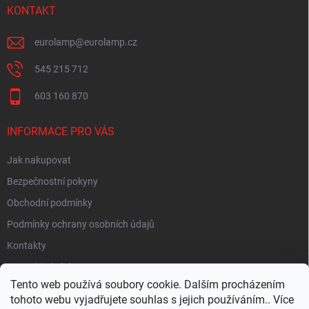
KONTAKT
eurolamp
@
eurolamp.cz
545 215 712
603 160 870
INFORMACE PRO VÁS
Jak nakupovat
Bezpečnostní pokyny
Obchodní podmínky
Podmínky ochrany osobních údajů
Kontakty
Moje objednávka
Tento web používá soubory cookie. Dalším procházením
tohoto webu vyjadřujete souhlas s jejich používáním.. Více