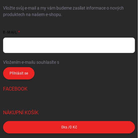
Vložte svůj e-mail a my vám budeme zasílat informace o nových
produktech na našem e-shopu.
E-MAIL
Vložením e-mailu souhlasíte s
podmínkami ochrany osobních údajů
Přihlásit se
FACEBOOK
NÁKUPNÍ KOŠÍK
0
ks /
0 Kč