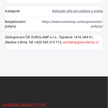
Kategorie
:
Náhradní díly pro svítilny a světla
Bezpečnostní
https://www.eurolamp.cz/bezpecnostni-
pokyny
:
pokyny/
Zástupce pro ČR: EUROLAMP s.r.o., Topolová 1418, 684 01,
Slavkov u Brna, Tel: +420 545 215 712,
eurolamp@eurolamp.cz
Z
á
p
a
t
í
ODEBÍRAT NEWSLETTER