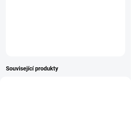
13.8.2026
−
+
Přidat do košíku
DETAILNÍ INFORMACE
ZEPTAT SE
HLÍDAT
Související produkty