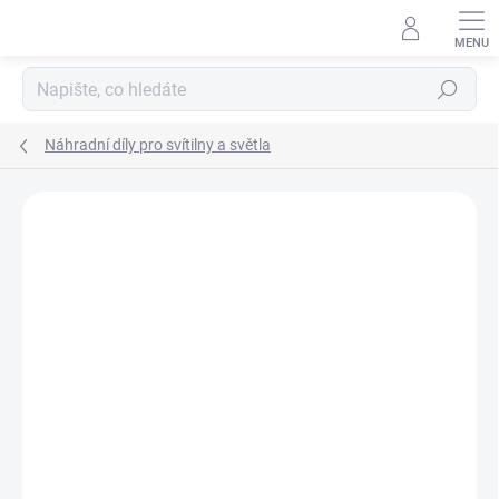
Přejít
na
obsah
Hledat
Náhradní díly pro svítilny a světla
ZNAČKA:
STREAMLIGHT