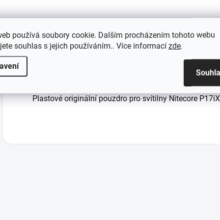
web používá soubory cookie. Dalším procházením tohoto webu
jete souhlas s jejich používáním.. Více informací
zde
.
Popis
Parametry produkt
avení
Souhl
Plastové originální pouzdro pro svítilny Nitecore P17i