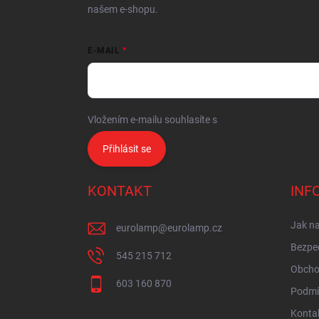
našem e-shopu.
E-MAIL
Vložením e-mailu souhlasíte s
podmínkami ochrany o
Přihlásit se
KONTAKT
INF
Jak n
eurolamp
@
eurolamp.cz
Bezpe
545 215 712
Obcho
603 160 870
Podmí
Konta