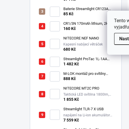
Baterie Streamlight CR123A
3V - Lithiová
85 Kč
Tento 
CR1/3N 170mAh lithium, 2ks v
vyjadřu
balení
160 Kč
Nast
NITECORE NEF NANO
Kapesní nabíjecí větráček
680 Kč
Streamlight ProTac 1L-1AA
taktická svítilna, 350 lm, 160
1 482 Kč
m
M-LOK montáž pro svítilny
Streamlight Rail Mount
888 Kč
NITECORE MT2C PRO
Taktická LED svítilna 1800lm,
1x18650, 3600mAh, USB-C
1 855 Kč
Streamlight TLR-7 X USB
napájení na Li-ion akumulátor,
725 lm / 550 lm
7 559 Kč