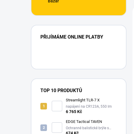
Bazar
PŘIJÍMÁME ONLINE PLATBY
TOP 10 PRODUKTŮ
Streamlight TLR-7 X
napájení na CR123A, 550 lm
6 765 Kč
EDGE Tactical TAVEN
Ochranné balistické brýle s
technologií VaporShield
674 Kč