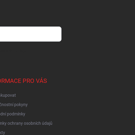
sobních údajů
ORMACE PRO VÁS
akupovat
čnostní pokyny
dní podmínky
nky ochrany osobních údajů
kty