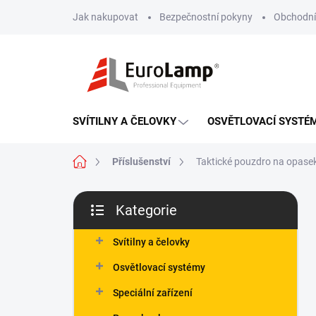
Přejít
Jak nakupovat
Bezpečnostní pokyny
Obchodní
na
obsah
SVÍTILNY A ČELOVKY
OSVĚTLOVACÍ SYSTÉ
Domů
Příslušenství
Taktické pouzdro na opasek 
P
Kategorie
o
Přeskočit
s
kategorie
t
Svítilny a čelovky
r
Osvětlovací systémy
a
n
Speciální zařízení
n