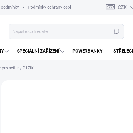
CZK
 podmínky
Podmínky ochrany osobních údajů
Kontakty
Moj
Hledat
MY
SPECIÁLNÍ ZAŘÍZENÍ
POWERBANKY
STŘELEC
pro svítilny P17iX
ZNAČKA:
NITECORE
2
168
Měr
SK
cena
MŮŽ
DO: