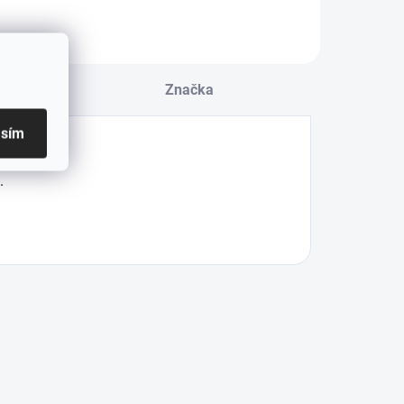
u
Značka
asím
X.