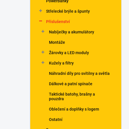
Powerbanky
í
p
Střelecké brýle a špunty
a
n
Příslušenství
e
Nabíječky a akumulátory
l
Montáže
Žárovky a LED moduly
Kužely a filtry
Náhradní díly pro svítilny a světla
Dálkové a patní spínače
Taktické batohy, brašny a
pouzdra
Oblečení a doplňky s logem
Ostatní