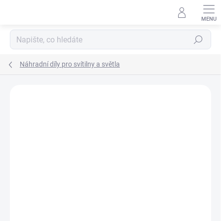
Přejít
na
obsah
Hledat
Náhradní díly pro svítilny a světla
ZNAČKA:
STREAMLIGHT