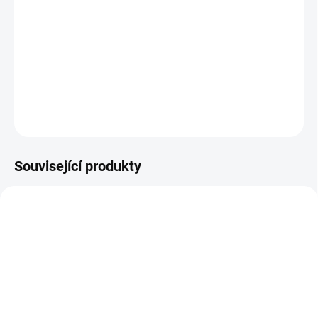
11.8.2026
−
+
Přidat do košíku
DETAILNÍ INFORMACE
ZEPTAT SE
HLÍDAT
Související produkty