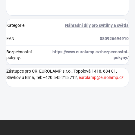
Kategorie
:
Náhradní díly pro svítilny a světla
EAN
:
080926694910
Bezpečnostní
https://www.eurolamp.cz/bezpecnostni-
pokyny
:
pokyny/
Zástupce pro ČR: EUROLAMP s.r.o., Topolová 1418, 684 01,
Slavkov u Brna, Tel: +420 545 215 712,
eurolamp@eurolamp.cz
Z
á