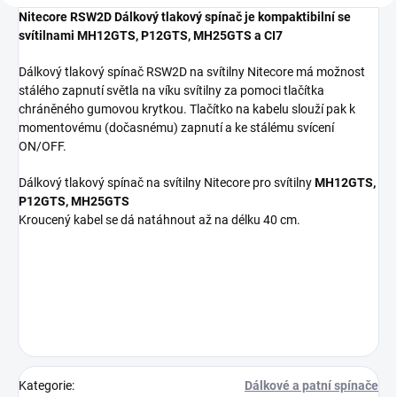
Nitecore RSW2D Dálkový tlakový spínač je kompaktibilní se
svítilnami MH12GTS, P12GTS, MH25GTS a CI7
Dálkový
tlakový spínač
RSW2D na svítilny
Nitecore má možnost
stálého zapnutí světla na víku svítilny za pomoci tlačítka
chráněného gumovou krytkou.
Tlačítko na kabelu slouží pak k
momentovému (dočasnému) zapnutí a ke stálému svícení
ON/OFF.
Dálkový
tlakový spínač
na svítilny
Nitecore
pro svítilny
MH12GTS,
P12GTS, MH25GTS
Kroucený kabel
se dá natáhnout až
na délku 40 cm
.
Kategorie
:
Dálkové a patní spínače