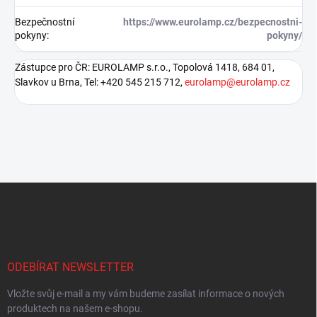
Bezpečnostní
https://www.eurolamp.cz/bezpecnostni-
pokyny
:
pokyny/
Zástupce pro ČR: EUROLAMP s.r.o., Topolová 1418, 684 01,
Slavkov u Brna, Tel: +420 545 215 712,
eurolamp@eurolamp.cz
Z
á
p
a
t
í
ODEBÍRAT NEWSLETTER
Vložte svůj e-mail a my vám budeme zasílat informace o nových
produktech na našem e-shopu.