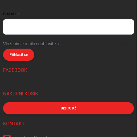
E-MAIL
Vložením e-mailu souhlasíte s
podmínkami ochrany osobních údajů
Přihlásit se
FACEBOOK
NÁKUPNÍ KOŠÍK
0
ks /
0 Kč
KONTAKT