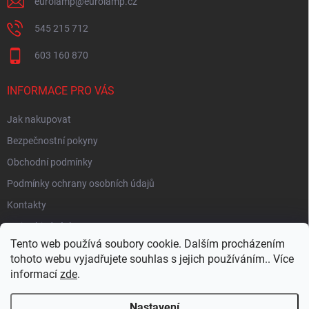
eurolamp
@
eurolamp.cz
545 215 712
603 160 870
INFORMACE PRO VÁS
Jak nakupovat
Bezpečnostní pokyny
Obchodní podmínky
Podmínky ochrany osobních údajů
Kontakty
Moje objednávka
Tento web používá soubory cookie. Dalším procházením
tohoto webu vyjadřujete souhlas s jejich používáním.. Více
informací
zde
.
HEUREKA
Nastavení