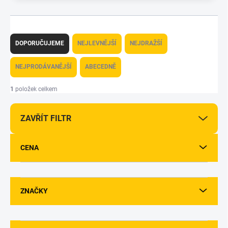
Ř
a
DOPORUČUJEME
NEJLEVNĚJŠÍ
NEJDRAŽŠÍ
z
e
NEJPRODÁVANĚJŠÍ
ABECEDNĚ
n
í
1
položek celkem
p
r
ZAVŘÍT FILTR
o
d
u
CENA
k
t
ů
ZNAČKY