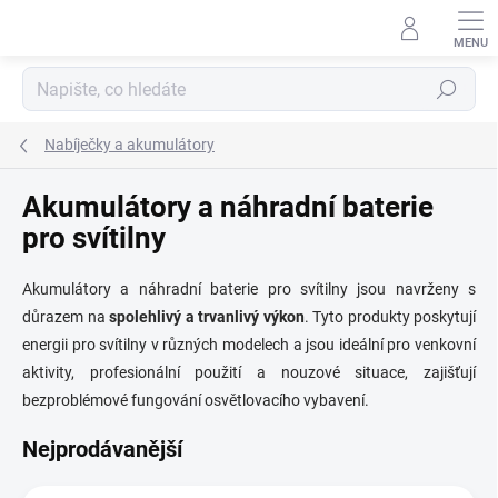
Přejít
na
obsah
Hledat
Nabíječky a akumulátory
Akumulátory a náhradní baterie
pro svítilny
Akumulátory a náhradní baterie pro svítilny jsou navrženy s
důrazem na
spolehlivý a trvanlivý výkon
. Tyto produkty poskytují
energii pro svítilny v různých modelech a jsou ideální pro venkovní
aktivity, profesionální použití a nouzové situace, zajišťují
bezproblémové fungování osvětlovacího vybavení.
Nejprodávanější