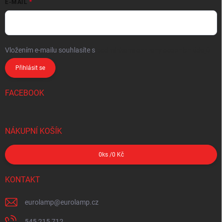
E-MAIL
Vložením e-mailu souhlasíte s
podmínkami ochrany osobních údajů
Přihlásit se
FACEBOOK
NÁKUPNÍ KOŠÍK
0
ks /
0 Kč
KONTAKT
eurolamp
@
eurolamp.cz
545 215 712