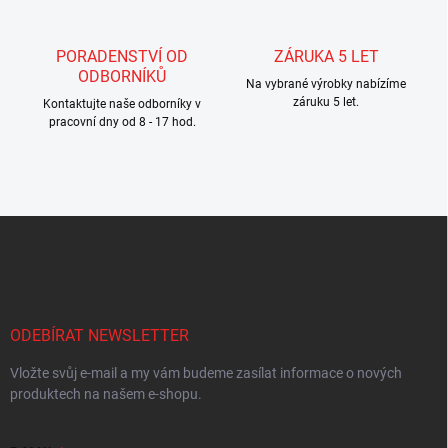
v
ý
p
PORADENSTVÍ OD
ZÁRUKA 5 LET
i
ODBORNÍKŮ
s
Na vybrané výrobky nabízíme
u
záruku 5 let.
Kontaktujte naše odborníky v
pracovní dny od 8 - 17 hod.
Z
á
p
a
t
í
ODEBÍRAT NEWSLETTER
Vložte svůj e-mail a my vám budeme zasílat informace o nových
produktech na našem e-shopu.