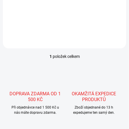
272 Kč
224,79 Kč bez DPH
Detail
1
položek celkem
O
v
l
á
d
a
c
DOPRAVA ZDARMA OD 1
OKAMŽITÁ EXPEDICE
í
500 KČ
PRODUKTŮ
p
r
Při objednávce nad 1 500 Kč u
Zboží objednané do 13 h
nás máte dopravu zdarma.
v
expedujeme ten samý den.
k
y