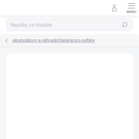
Přejít
na
obsah
Hledat
Akumulátory a náhradní baterie pro svítilny
ZNAČKA:
EUROLAMP