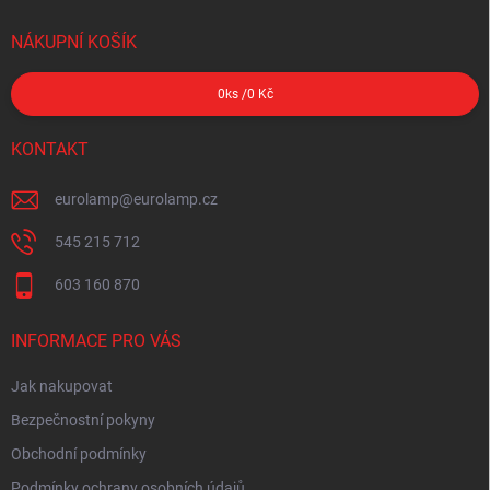
NÁKUPNÍ KOŠÍK
0
ks /
0 Kč
KONTAKT
eurolamp
@
eurolamp.cz
545 215 712
603 160 870
INFORMACE PRO VÁS
Jak nakupovat
Bezpečnostní pokyny
Obchodní podmínky
Podmínky ochrany osobních údajů