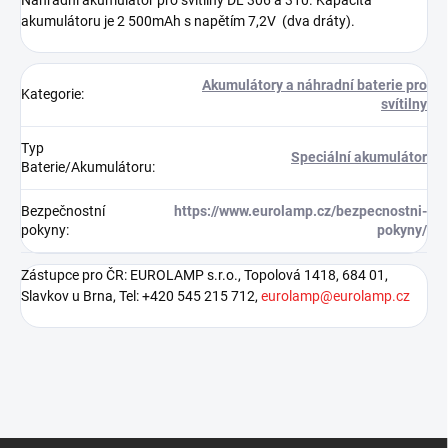
Náhradní akumulátor pro svítilny DL 306 a 310. Kapacita
akumulátoru je 2 500mAh s napětím 7,2V (dva dráty).
Akumulátory a náhradní baterie pro
Kategorie
:
svítilny
Typ
Speciální akumulátor
Baterie/Akumulátoru
:
Bezpečnostní
https://www.eurolamp.cz/bezpecnostni-
pokyny
:
pokyny/
Zástupce pro ČR: EUROLAMP s.r.o., Topolová 1418, 684 01,
Slavkov u Brna, Tel: +420 545 215 712,
eurolamp@eurolamp.cz