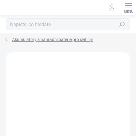
Přejít
na
obsah
Hledat
Akumulátory a náhradní baterie pro svítilny