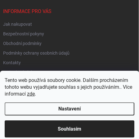
INFORMACE PRO VÁS
Jak nakupovat
Bezpečnostní pokyny
Obchodní podmínky
Podmínky ochrany osobních údajů
Kontakty
Moje objednávka
Tento web používá soubory cookie. Dalším procházením
tohoto webu vyjadřujete souhlas s jejich používáním.. Více
informací
zde
.
HEUREKA
Nastavení
Copyright 2026
EUROLAMP.cz
. Všechna práva vyhrazena.
Souhlasím
Vytvořil Shoptet