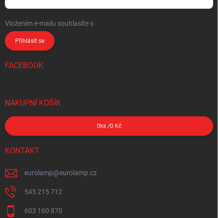
Vložením e-mailu souhlasíte s
podmínkami ochrany osobních údajů
Přihlásit se
FACEBOOK
NÁKUPNÍ KOŠÍK
0
ks /
0 Kč
KONTAKT
eurolamp
@
eurolamp.cz
545 215 712
603 160 870