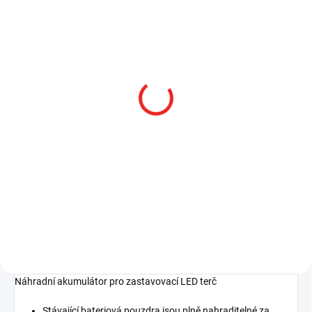
SKLADEM
SKLADEM
Zastavovací LED terč
Zastavovací LED terč
jednostranný svítící
oboustranný svítící
červený
červený / zelený
2 420 Kč
3 345 Kč
2 000 Kč bez DPH
2 764,46 Kč bez DPH
Do košíku
Do košíku
Náhradní akumulátor pro zastavovací LED terč
Stávající bateriová pouzdra jsou plně nahraditelné za