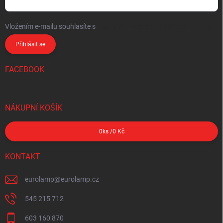
Vložením e-mailu souhlasíte s
podmínkami ochrany osobních údajů
Přihlásit se
FACEBOOK
NÁKUPNÍ KOŠÍK
0
ks /
0 Kč
KONTAKT
eurolamp
@
eurolamp.cz
545 215 712
603 160 870