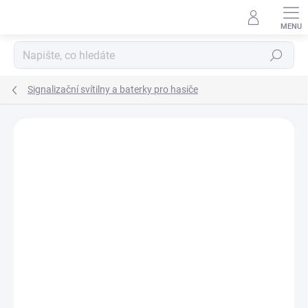
Přejít
na
obsah
Hledat
Signalizační svítilny a baterky pro hasiče
ZNAČKA:
NIGHTSEARCHER