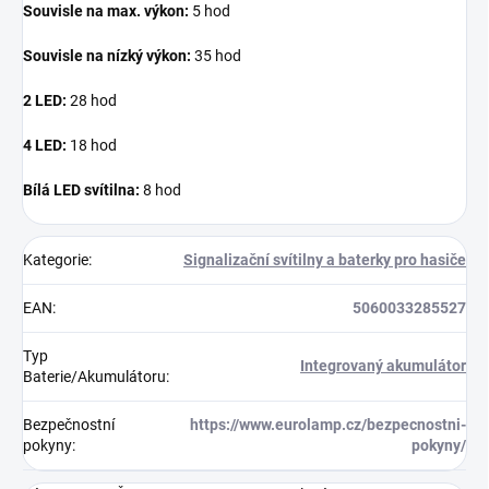
Souvisle na max. výkon:
5 hod
Souvisle na nízký výkon:
35 hod
2 LED:
28 hod
4 LED:
18 hod
Bílá LED svítilna:
8 hod
Kategorie
:
Signalizační svítilny a baterky pro hasiče
EAN
:
5060033285527
Typ
Integrovaný akumulátor
Baterie/Akumulátoru
:
Bezpečnostní
https://www.eurolamp.cz/bezpecnostni-
pokyny
:
pokyny/