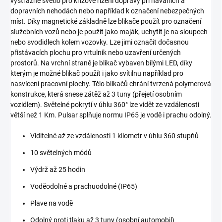
výstražné světlo pro krizové řízení dopravy při haváriích a
dopravních nehodách nebo například k označení nebezpečných
míst. Díky magnetické základně lze blikače použít pro označení
služebních vozů nebo je použít jako maják, uchytit je na sloupech
nebo svodidlech kolem vozovky. Lze jimi označit dočasnou
přistávacích plochu pro vrtulník nebo uzavření určených
prostorů. Na vrchní straně je blikač vybaven bílými LED, díky
kterým je možné blikač použít i jako svítilnu například pro
nasvícení pracovní plochy. Tělo blikačů chrání tvrzená polymerová
konstrukce, která snese zátěž až 3 tuny (přejetí osobním
vozidlem). Světelné pokrytí v úhlu 360° lze vidět ze vzdálenosti
větší než 1 Km. Pulsar splňuje normu IP65 je vodě i prachu odolný.
Viditelné až ze vzdálenosti 1 kilometr v úhlu 360 stupňů
10 světelných módů
Výdrž až 25 hodin
Voděodolné a prachuodolné (IP65)
Plave na vodě
Odolný proti tlaku až 3 tuny (osobní automobil)