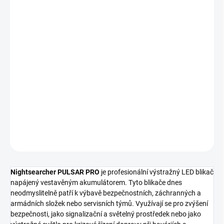
952,07 Kč bez DPH
Měrná
SKLADEM
cena:
MŮŽEME
DORUČIT DO:
12.8.2026
−
+
Přidat do košíku
DETAILNÍ INFORMACE
ZEPTAT SE
HLÍDAT
Nightsearcher PULSAR PRO
je profesionální výstražný LED blikač
napájený vestavěným akumulátorem. Tyto blikače dnes
neodmyslitelně patří k výbavě bezpečnostních, záchranných a
armádních složek nebo servisních týmů. Využívají se pro zvýšení
bezpečnosti, jako signalizační a světelný prostředek nebo jako