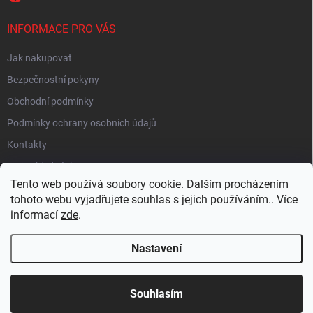
INFORMACE PRO VÁS
Jak nakupovat
Bezpečnostní pokyny
Obchodní podmínky
Podmínky ochrany osobních údajů
Kontakty
Moje objednávka
Tento web používá soubory cookie. Dalším procházením
tohoto webu vyjadřujete souhlas s jejich používáním.. Více
informací
zde
.
HEUREKA
Nastavení
Copyright 2026
EUROLAMP.cz
. Všechna práva vyhrazena.
Souhlasím
Vytvořil Shoptet