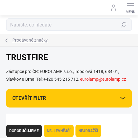
Přejít
na
obsah
Hledat
Prodávané značky
TRUSTFIRE
Zástupce pro ČR: EUROLAMP s.r.o., Topolová 1418, 684 01,
Slavkov u Brna, Tel: +420 545 215 712,
eurolamp@eurolamp.cz
OTEVŘÍT FILTR
Ř
a
DOPORUČUJEME
NEJLEVNĚJŠÍ
NEJDRAŽŠÍ
z