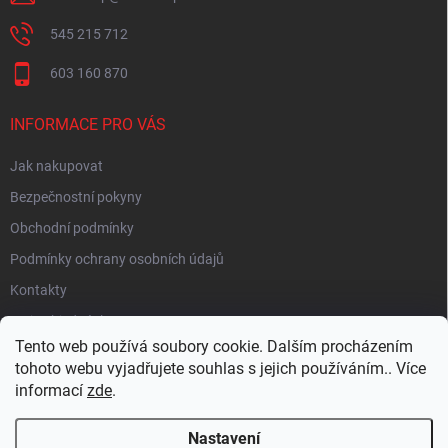
545 215 712
603 160 870
INFORMACE PRO VÁS
Jak nakupovat
Bezpečnostní pokyny
Obchodní podmínky
Podmínky ochrany osobních údajů
Kontakty
Moje objednávka
Tento web používá soubory cookie. Dalším procházením
tohoto webu vyjadřujete souhlas s jejich používáním.. Více
informací
zde
.
HEUREKA
Nastavení