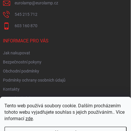
eurolamp
@
eurolamp.cz
545 215 712
603 160 870
INFORMACE PRO VÁS
Jak nakupovat
Bezpečnostní pokyny
Obchodní podmínky
Podmínky ochrany osobních údajů
Kontakty
Moje objednávka
Tento web používá soubory cookie. Dalším procházením
tohoto webu vyjadřujete souhlas s jejich používáním.. Více
informací
zde
.
HEUREKA