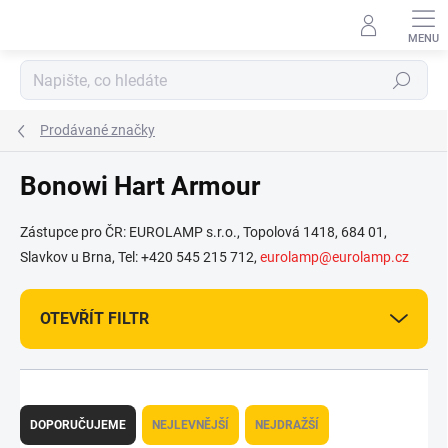
Přejít
na
obsah
Hledat
Prodávané značky
Bonowi Hart Armour
Zástupce pro ČR: EUROLAMP s.r.o., Topolová 1418, 684 01,
Slavkov u Brna, Tel: +420 545 215 712,
eurolamp@eurolamp.cz
OTEVŘÍT FILTR
Ř
a
DOPORUČUJEME
NEJLEVNĚJŠÍ
NEJDRAŽŠÍ
z