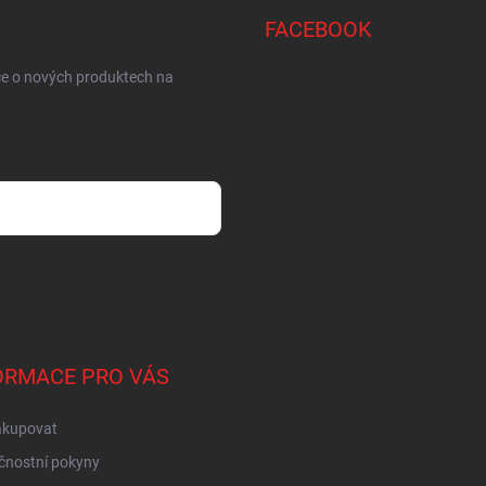
FACEBOOK
ce o nových produktech na
sobních údajů
ORMACE PRO VÁS
akupovat
čnostní pokyny