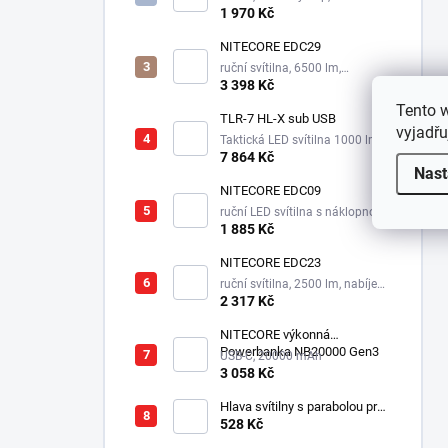
mAh
1 970 Kč
NITECORE EDC29
ruční svítilna, 6500 lm,
integrovaný aku 2500 mAh
3 398 Kč
Tento 
TLR-7 HL-X sub USB
vyjadřu
Taktická LED svítilna 1000 lm,
1xSL-B9 nabíjecí aku.
7 864 Kč
Nast
NITECORE EDC09
ruční LED svítilna s náklopnou
hlavou, 3 odstíny bílé,
1 885 Kč
integrovaný aku 1100 mAh
NITECORE EDC23
ruční svítilna, 2500 lm, nabíjecí
USB-C, integrovaný aku 1500
2 317 Kč
mAh, 280 m
NITECORE výkonná
Powerbanka NB20000 Gen3
USB-C, 20000 mAh
3 058 Kč
Hlava svítilny s parabolou pro
Survivor LED XPE
528 Kč