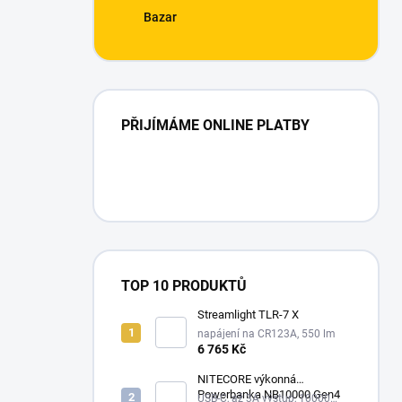
Bazar
PŘIJÍMÁME ONLINE PLATBY
TOP 10 PRODUKTŮ
Streamlight TLR-7 X
napájení na CR123A, 550 lm
6 765 Kč
NITECORE výkonná
Powerbanka NB10000 Gen4
USB-C, až 3A výstup, 10000