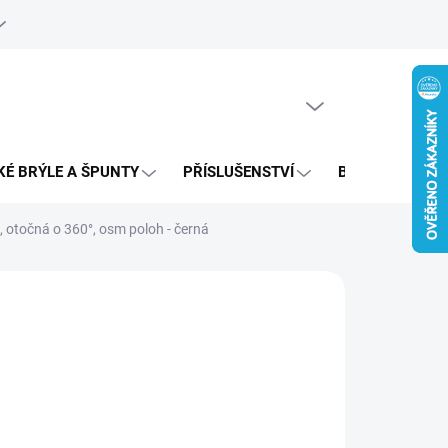
e objednávka
PRÁZDNÝ KOŠÍK
NÁKUPNÍ
KOŠÍK
KÉ BRÝLE A ŠPUNTY
PŘÍSLUŠENSTVÍ
BAZAR
, otočná o 360°, osm poloh - černá
99 Kč
,62 Kč bez DPH
ná
LADEM
:
EME DORUČIT