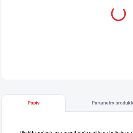
13.
DETA
Popis
Parametry produkt
Hledáte způsob jak upevnit Vaše světlo na balistickou