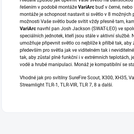
řešením v podobě montáže
VariArc
buď v černé, nebo 
montáže je schopnost nastavit si světlo v 8 možných 
možnosti Vaše světlo bude svítit vždy přesně tam, kam
VariArc
navrhl pan Josh Jackson (SWAT-LEO) ve spolu
speciálních jednotek, kteří jsou stále v aktivní službě
umožňuje připevnit světlo co nejblíže k přilbě tak, ab
především pro světla jak ve viditelném tak i neviditeln
tak, aby zůstal plně funkční i v extrémních teplotách, 
vodě a hrubé manipulaci. Monáž je kompatibilní se st
Vhodné jak pro svítilny SureFire Scout, X300, XH35, V
Streamlight TLR-1, TLR-VIR, TLR 7, 8 a další.