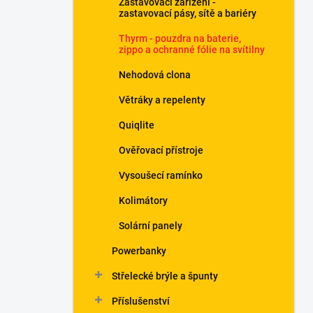
Zastavovací zařízení -
í
zastavovací pásy, sítě a bariéry
p
a
Thyrm - pouzdra na baterie,
n
zippo a ochranné fólie na svítilny
e
Nehodová clona
l
Větráky a repelenty
Quiqlite
Ověřovací přístroje
Vysoušecí ramínko
Kolimátory
Solární panely
Powerbanky
Střelecké brýle a špunty
Příslušenství