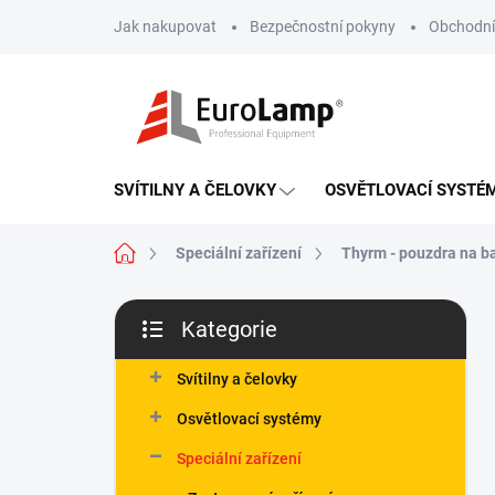
Přejít
Jak nakupovat
Bezpečnostní pokyny
Obchodní
na
obsah
SVÍTILNY A ČELOVKY
OSVĚTLOVACÍ SYSTÉ
Domů
Speciální zařízení
Thyrm - pouzdra na bat
P
Kategorie
o
Přeskočit
s
kategorie
t
Svítilny a čelovky
r
Osvětlovací systémy
a
n
Speciální zařízení
n