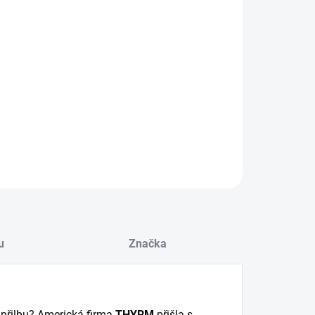
8.2026
−
+
Přidat do košíku
ILNÍ INFORMACE
ZEPTAT SE
HLÍDAT
u
Značka
 přilbu? Americká firma
THYRM
přišla s