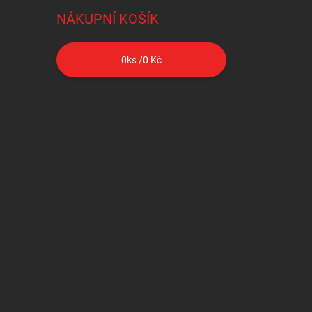
NÁKUPNÍ KOŠÍK
0
ks /
0 Kč