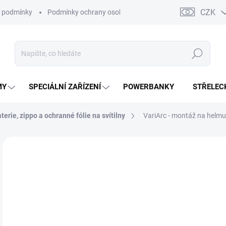
CZK
 podmínky
Podmínky ochrany osobních údajů
Kontakty
Moj
Hledat
MY
SPECIÁLNÍ ZAŘÍZENÍ
POWERBANKY
STŘELEC
erie, zippo a ochranné fólie na svítilny
VariArc - montáž na helmu
ZNAČKA:
THYRM
9
825
Měr
SK
cena
MŮŽ
DO: