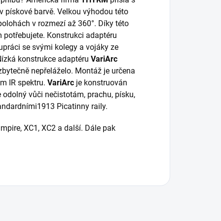
v pískové barvě. Velkou výhodou této
polohách v rozmezí až 360°. Díky této
 potřebujete. Konstrukci adaptéru
práci se svými kolegy a vojáky ze
. Nízká konstrukce adaptéru
VariArc
y zbytečně nepřeláželo. Montáž je určena
ém IR spektru.
VariArc
je konstruován
je odolný vůči nečistotám, prachu, písku,
andardními1913 Picatinny raily.
ampire, XC1, XC2 a další. Dále pak