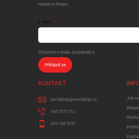
našem e-shopu.
E-MAIL
Vložením e-mailu souhlasíte s
podmínkami ochrany o
Přihlásit se
KONTAKT
INF
Jak n
eurolamp
@
eurolamp.cz
Bezpe
545 215 712
Obcho
603 160 870
Podmí
Konta