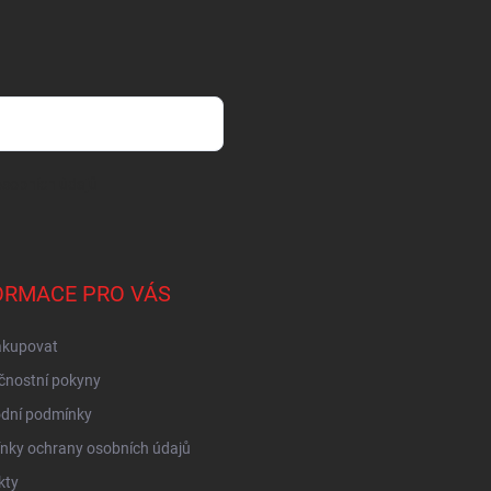
sobních údajů
ORMACE PRO VÁS
akupovat
čnostní pokyny
dní podmínky
nky ochrany osobních údajů
kty