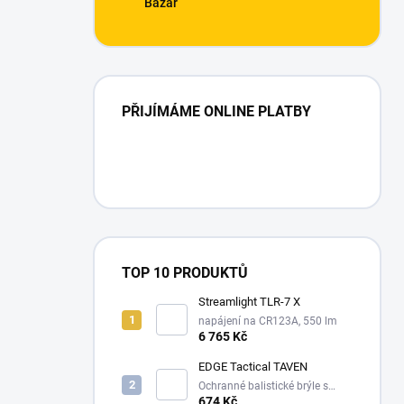
Bazar
PŘIJÍMÁME ONLINE PLATBY
TOP 10 PRODUKTŮ
Streamlight TLR-7 X
napájení na CR123A, 550 lm
6 765 Kč
EDGE Tactical TAVEN
Ochranné balistické brýle s
technologií VaporShield
674 Kč