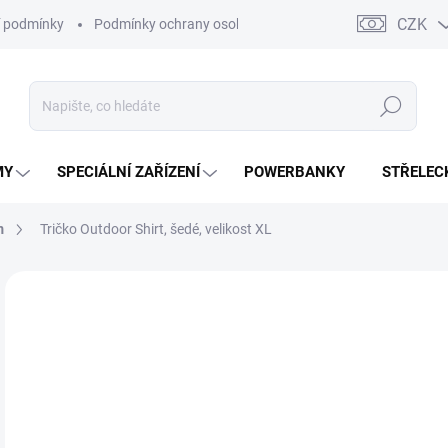
CZK
 podmínky
Podmínky ochrany osobních údajů
Kontakty
Moj
Hledat
MY
SPECIÁLNÍ ZAŘÍZENÍ
POWERBANKY
STŘELEC
m
Tričko Outdoor Shirt, šedé, velikost XL
ZNAČKA:
SUREFIRE
7
652
Měr
SK
cena
VEL