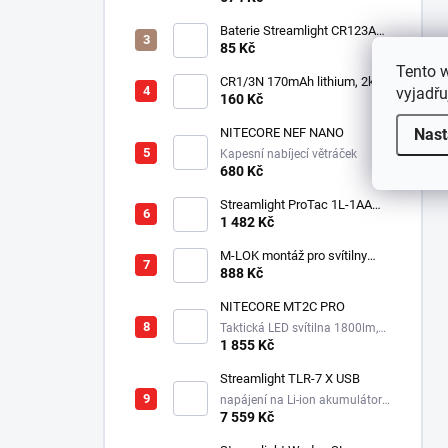
Baterie Streamlight CR123A
3V - Lithiová
85 Kč
Tento 
CR1/3N 170mAh lithium, 2ks v
vyjadřu
balení
160 Kč
Nast
NITECORE NEF NANO
Kapesní nabíjecí větráček
680 Kč
Streamlight ProTac 1L-1AA
taktická svítilna, 350 lm, 160
1 482 Kč
m
M-LOK montáž pro svítilny
Streamlight Rail Mount
888 Kč
NITECORE MT2C PRO
Taktická LED svítilna 1800lm,
1x18650, 3600mAh, USB-C
1 855 Kč
Streamlight TLR-7 X USB
napájení na Li-ion akumulátor,
725 lm / 550 lm
7 559 Kč