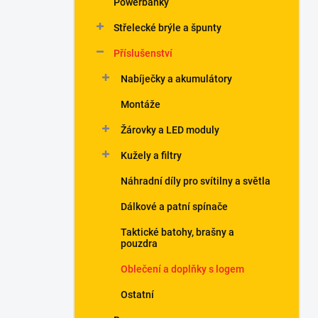
Powerbanky
í
p
Střelecké brýle a špunty
a
n
Příslušenství
e
Nabíječky a akumulátory
l
Montáže
Žárovky a LED moduly
Kužely a filtry
Náhradní díly pro svítilny a světla
Dálkové a patní spínače
Taktické batohy, brašny a
pouzdra
Oblečení a doplňky s logem
Ostatní