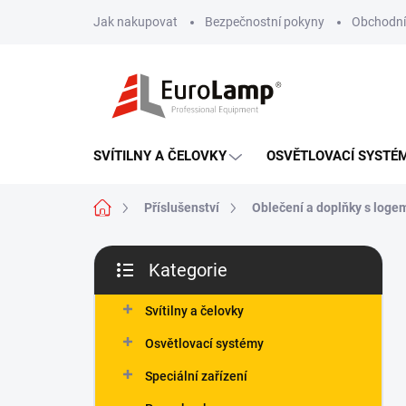
Přejít
Jak nakupovat
Bezpečnostní pokyny
Obchodní
na
obsah
SVÍTILNY A ČELOVKY
OSVĚTLOVACÍ SYSTÉ
Domů
Příslušenství
Oblečení a doplňky s loge
P
Kategorie
o
Přeskočit
s
kategorie
t
Svítilny a čelovky
r
Osvětlovací systémy
a
n
Speciální zařízení
n