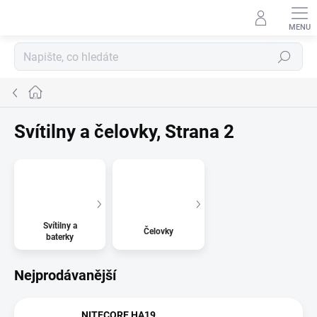
Přejít
na
obsah
Hledat
Domů
Svítilny a čelovky
, Strana 2
Svítilny a
Čelovky
baterky
Nejprodávanější
NITECORE HA19