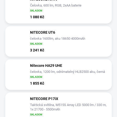
Čelovka, 600 lm, RGB, 2xAA baterie
SKLADEM
1 080 Kč
NITECORE UT6
čelovka 1600lm, aku 18650 4000mAh
SKLADEM
3 241 Kč
Nitecore HA29 UHE
čelovka, 1200 lm, odnímatelný HLB2500 aku, černá
SKLADEM
1 855 Kč
NITECORE P17iX
Taktická svítilna, M515S Array LED 5000 lm / 330 m,
1x 21700 - 5500mAh
SKLADEM