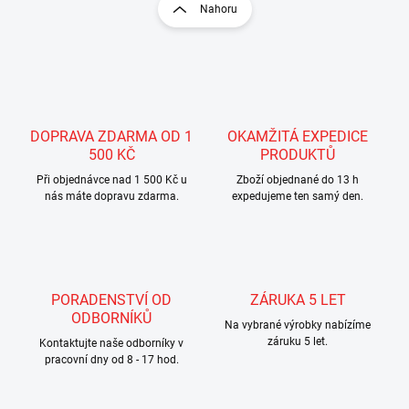
r
v
Nahoru
á
l
á
n
d
k
a
o
c
v
í
á
p
DOPRAVA ZDARMA OD 1
OKAMŽITÁ EXPEDICE
n
r
500 KČ
PRODUKTŮ
v
í
k
Při objednávce nad 1 500 Kč u
Zboží objednané do 13 h
y
nás máte dopravu zdarma.
expedujeme ten samý den.
v
ý
p
i
s
PORADENSTVÍ OD
ZÁRUKA 5 LET
u
ODBORNÍKŮ
Na vybrané výrobky nabízíme
záruku 5 let.
Kontaktujte naše odborníky v
pracovní dny od 8 - 17 hod.