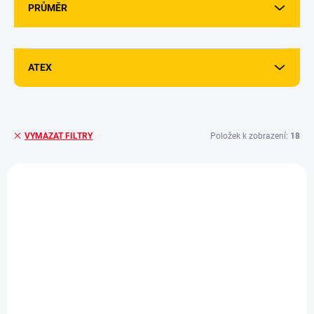
PRŮMĚR
ATEX
Položek k zobrazení:
18
VYMAZAT FILTRY
V
ý
p
i
s
p
r
o
d
u