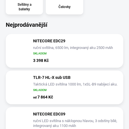
Svítilny a
Čelovky
baterky
Nejprodávanější
NITECORE EDC29
ruční svítilna, 6500 lm, integrovaný aku 2500 mAh
SKLADEM
3 398 Kč
TLR-7 HL-X sub USB
Taktická LED svítilna 1000 lm, 1xSL-B9 nabíjecí aku.
SKLADEM
7 864 Kč
od
NITECORE EDC09
ruční LED svítilna s náklopnou hlavou, 3 odstíny bílé,
integrovaný aku 1100 mAh