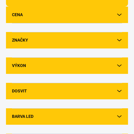
d
u
CENA
k
t
ů
ZNAČKY
VÝKON
DOSVIT
BARVA LED