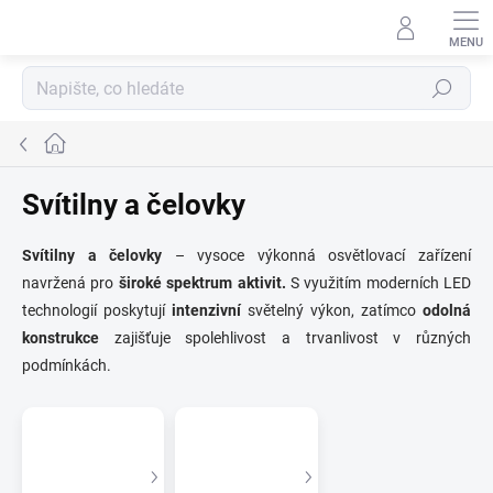
Přejít
na
obsah
Hledat
Domů
Svítilny a čelovky
Svítilny a čelovky
– vysoce výkonná osvětlovací zařízení
navržená pro
široké spektrum aktivit.
S využitím moderních LED
technologií poskytují
intenzivní
světelný výkon, zatímco
odolná
konstrukce
zajišťuje spolehlivost a trvanlivost v různých
podmínkách.