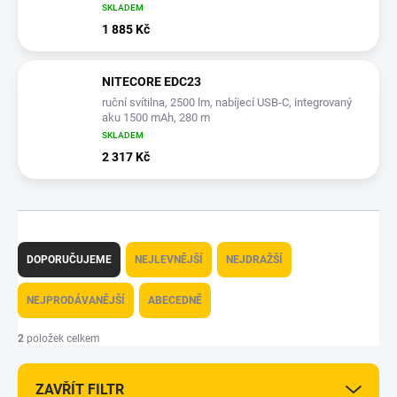
SKLADEM
1 885 Kč
NITECORE EDC23
ruční svítilna, 2500 lm, nabíjecí USB-C, integrovaný
aku 1500 mAh, 280 m
SKLADEM
2 317 Kč
Ř
a
DOPORUČUJEME
NEJLEVNĚJŠÍ
NEJDRAŽŠÍ
z
e
NEJPRODÁVANĚJŠÍ
ABECEDNĚ
n
í
2
položek celkem
p
r
ZAVŘÍT FILTR
o