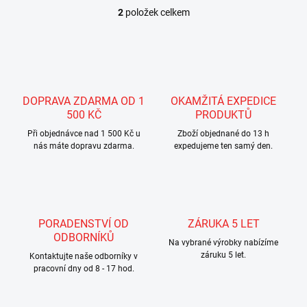
2
položek celkem
O
v
l
á
d
a
c
DOPRAVA ZDARMA OD 1
OKAMŽITÁ EXPEDICE
í
500 KČ
PRODUKTŮ
p
r
Při objednávce nad 1 500 Kč u
Zboží objednané do 13 h
nás máte dopravu zdarma.
v
expedujeme ten samý den.
k
y
v
ý
p
PORADENSTVÍ OD
ZÁRUKA 5 LET
i
ODBORNÍKŮ
s
Na vybrané výrobky nabízíme
u
záruku 5 let.
Kontaktujte naše odborníky v
pracovní dny od 8 - 17 hod.